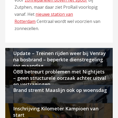
voor
zonnepanelen boven het spoor
bij
Zutphen, maar daar ziet ProRail voorlopig
vanaf. Het
nieuwe station van
Rotterdam
Centraal wordt wel voorzien van
zonnecellen.
Update – Treinen rijden weer bij Venray
na bosbrand – beperkte dienstregeling
tot maandag
ÖBB betreurt problemen met Nightjets
– geen structurele oorzaak achter uitval
en vertragingen
Brand stremt Maaslijn ook op woensdag
Inschrijving Kilometer Kampioen van
start