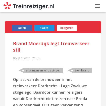
Delen
tweet
Reageren
Brand Moerdijk legt treinverkeer
stil
05 jan 2011
21:55
storingen en vertragingen
treinbrand
Op last van de brandweer is het
treinverkeer Dordrecht – Lage Zwaluwe
stilgelegd. Daardoor kunnen reizigers
vanuit Dordrecht niet reizen naar Breda
en Roosendaal. Er is geen vervangend