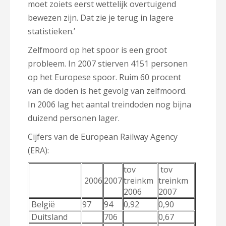
moet zoiets eerst wettelijk overtuigend
bewezen zijn. Dat zie je terug in lagere
statistieken.’
Zelfmoord op het spoor is een groot
probleem. In 2007 stierven 4151 personen
op het Europese spoor. Ruim 60 procent
van de doden is het gevolg van zelfmoord.
In 2006 lag het aantal treindoden nog bijna
duizend personen lager.
Cijfers van de European Railway Agency
(ERA):
tov
tov
2006
2007
treinkm
treinkm
2006
2007
België
97
94
0,92
0,90
Duitsland
706
0,67