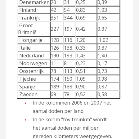
Denemarken
20
31
0,25
0,39
Finland
42
54
0,83
1,03
Frankrijk
351
344
0,69
0,65
Groot-
227
197
0,42
0,37
Britanië
Hongarije
128
116
1,20
1,02
Italië
126
138
0,33
0,37
Nederland
190
193
1,43
1,40
Noorwegen
11
8
0,23
0,17
Oostenrijk
78
113
0,51
0,73
Tjechië
174
150
1,09
0,98
Spanje
189
188
0,90
0,87
Zweden
69
78
0,52
0,58
In de kolommen 2006 en 2007 het
aantal doden per land.
In de kolom "tov treinkm" wordt
het aantal doden per miljoen
gereden kilometers weergegeven.