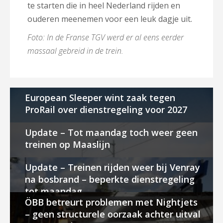
te starten die in heel Nederland rijden en
ouderen meenemen voor een leuk dagje uit.
Foto: In de Franse TGV werd er al eens eerder
massaal gebreid in de trein.
European Sleeper wint zaak tegen
ProRail over dienstregeling voor 2027
Update – Tot maandag toch weer geen
treinen op Maaslijn
Update – Treinen rijden weer bij Venray
na bosbrand – beperkte dienstregeling
tot maandag
ÖBB betreurt problemen met Nightjets
– geen structurele oorzaak achter uitval