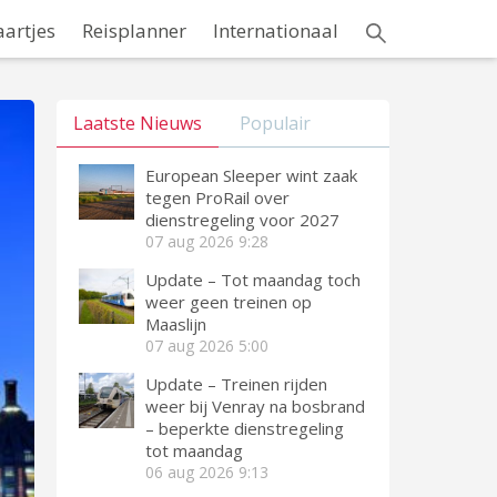
aartjes
Reisplanner
Internationaal
Laatste Nieuws
Populair
European Sleeper wint zaak
tegen ProRail over
dienstregeling voor 2027
07 aug 2026
9:28
Update – Tot maandag toch
weer geen treinen op
Maaslijn
07 aug 2026
5:00
Update – Treinen rijden
weer bij Venray na bosbrand
– beperkte dienstregeling
tot maandag
06 aug 2026
9:13