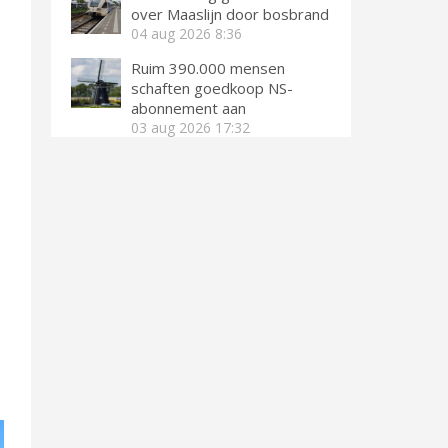
over Maaslijn door bosbrand
04 aug 2026
8:36
Ruim 390.000 mensen
schaften goedkoop NS-
abonnement aan
03 aug 2026
17:32