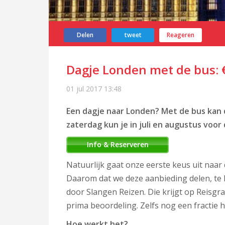
Delen
tweet
Reageren
Dagje Londen met de bus: €
01 jul 2017
13:48
Een dagje naar Londen? Met de bus kan 
zaterdag kun je in juli en augustus voo
Info & Reserveren
Natuurlijk gaat onze eerste keus uit naar 
Daarom dat we deze aanbieding delen, te
door Slangen Reizen. Die krijgt op Reisgr
prima beoordeling. Zelfs nog een fractie
Hoe werkt het?