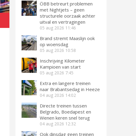
ÖBB betreurt problemen
met Nightjets – geen
structurele oorzaak achter
uitval en vertragingen
05 aug 2026
11:46
Brand stremt Maaslijn ook
op woensdag
05 aug 2026
10:58
Inschrijving Kilometer
Kampioen van start
05 aug 2026
7:45
Extra en langere treinen
naar Brabantsedag in Heeze
04 aug 2026
14:02
Directe treinen tussen
Belgrado, Boedapest en
Wenen keren snel terug
04 aug 2026
12:32
Ook dinsdag geen treinen