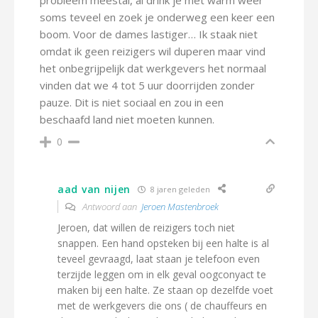
probleem meestal, al drink je met warm weer
soms teveel en zoek je onderweg een keer een
boom. Voor de dames lastiger… Ik staak niet
omdat ik geen reizigers wil duperen maar vind
het onbegrijpelijk dat werkgevers het normaal
vinden dat we 4 tot 5 uur doorrijden zonder
pauze. Dit is niet sociaal en zou in een
beschaafd land niet moeten kunnen.
0
aad van nijen
8 jaren geleden
Antwoord aan
Jeroen Mastenbroek
Jeroen, dat willen de reizigers toch niet
snappen. Een hand opsteken bij een halte is al
teveel gevraagd, laat staan je telefoon even
terzijde leggen om in elk geval oogconyact te
maken bij een halte. Ze staan op dezelfde voet
met de werkgevers die ons ( de chauffeurs en