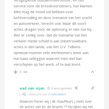
teruglopende busdienstenrooster, en dus
service voor de broodvoorzieners, hun klanten.
Men mag de mond vol hebben over
luchtvervuiling en door toename van het vracht
en autoverkeer, terecht ook. Maar dit soort
acties dragen voor de oplossing er niet toe bij.
Ben er stellig over, dat de toename van het
verkeer mede schuld is aan onbetrouwbare
acties in den lande, van het O.V. Telkens
opnieuw moeten vele werknemers weer aan
hun baas uitleggen waarom men niet kan
verschijnen op het werk, of te laat komt.
0
aad van nijen
8 jaren geleden
Antwoord aan
P.Heesakkers
Waarom horen wij ( de chauffeurs ) niets over
de actres van bv. de leraren ?? Nu lijken wij het