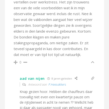
vertellen over werkstress. Het zijn trouwens
een van de vele voorbeelden wat ik in mijn
observatie gewaar werd. incluis de rust. Nee ik
ben wat de vakbonden aangaat hier veel wijzer
geworden. Soortgelijke dingen zie ik overigens
elders in den lande evenzo gebeuren. Kortom:
De bonden klagen en maken pure
stakingspropaganda, om nietige zaken. Er zit
teveel spaargeld in kas door contributies. En
dat moet er van tijd tot tijd uit natuurlijk.
0
aad van nijen
8 jaren geleden
Antwoord aan
P.Heesakkers
Knap gezien hoor. Hebben die chauffeurs daar
toevallig niet even een kwartiertje pauze om
de rijtijdenwet in acht te nemen ?? Wellicht heb
jij daar als passagier nooit van gehoord, maar