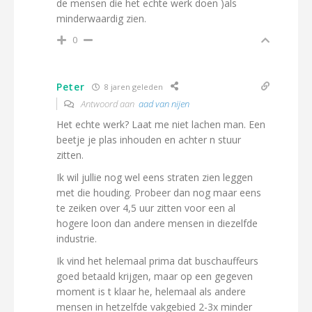
de mensen die het echte werk doen )als
minderwaardig zien.
0
Peter
8 jaren geleden
Antwoord aan
aad van nijen
Het echte werk? Laat me niet lachen man. Een
beetje je plas inhouden en achter n stuur
zitten.
Ik wil jullie nog wel eens straten zien leggen
met die houding. Probeer dan nog maar eens
te zeiken over 4,5 uur zitten voor een al
hogere loon dan andere mensen in diezelfde
industrie.
Ik vind het helemaal prima dat buschauffeurs
goed betaald krijgen, maar op een gegeven
moment is t klaar he, helemaal als andere
mensen in hetzelfde vakgebied 2-3x minder