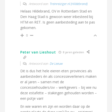
Antwoord aan
Treinreiziger.nl (Hildebrand)
Helaas Hildebrand, OV in Rotterdam Stad en
Den Haag Stad is gewoon weer inbesteed bij
HTM en RET. Is geen aanbesteding aan te pas
gekomen.
0
Peter van Lieshout
8 jaren geleden
Antwoord aan
De Leeuw
Dit is dus het hele eieren eten: provincies als
aanbesteders én als concessieverleners maken
er al jaren – samen met de
concessiehouders/ov – werkgevers – bij wie nu
deze estafette – stakingen gehouden worden –
een potje van!
En wie waren en zijn en worden daar op de
eerste plaats de dupe van? De ov – reizigers!