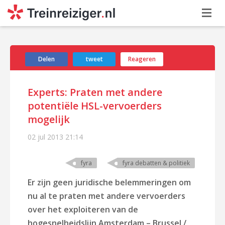
Delen
tweet
Reageren
Experts: Praten met andere
potentiële HSL-vervoerders
mogelijk
02 jul 2013
21:14
fyra
fyra debatten & politiek
Er zijn geen juridische belemmeringen om
nu al te praten met andere vervoerders
over het exploiteren van de
hogesnelheidslijn Amsterdam – Brussel /