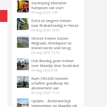
Inschrijving Kilometer
Kampioen van start
05 aug 2026
7:45
Extra en langere treinen
naar Brabantsedag in Heeze
04 aug 2026
14:02
Directe treinen tussen
Belgrado, Boedapest en
Wenen keren snel terug
04 aug 2026
12:32
Ook dinsdag geen treinen
over Maaslijn door bosbrand
04 aug 2026
8:36
Ruim 390.000 mensen
schaften goedkoop NS-
abonnement aan
03 aug 2026
17:32
Update – Bosbrand legt
treinverkeer op Maaslijn stil