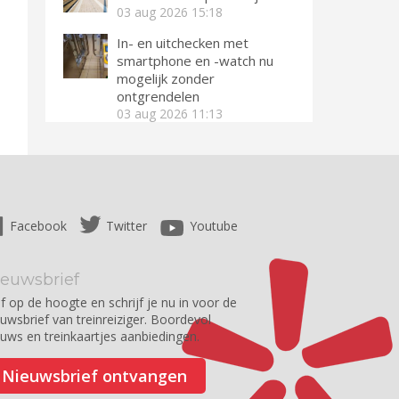
03 aug 2026
15:18
In- en uitchecken met
smartphone en -watch nu
mogelijk zonder
ontgrendelen
03 aug 2026
11:13
Facebook
Twitter
Youtube
ieuwsbrief
jf op de hoogte en schrijf je nu in voor de
euwsbrief van treinreiziger. Boordevol
euws en treinkaartjes aanbiedingen.
Nieuwsbrief ontvangen