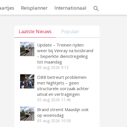
aartjes
Reisplanner
Internationaal
Laatste Nieuws
Populair
Update – Treinen rijden
weer bij Venray na bosbrand
– beperkte dienstregeling
tot maandag
06 aug 2026
9:13
ÖBB betreurt problemen
met Nightjets – geen
structurele oorzaak achter
uitval en vertragingen
05 aug 2026
11:46
Brand stremt Maaslijn ook
op woensdag
05 aug 2026
10:58