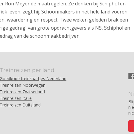
er Ron Meyer de maatregelen. Ze denken bij Schiphol en
ek leven, zegt hij. Schoonmakers in het hele land voeren
loon, waardering en respect. Twee weken geleden brak een
erige gedrag´ van grote opdrachtgevers als NS, Schiphol en
 gedrag van de schoonmaakbedrijven.
Treinreizen per land
Goedkope treinkaartjes Nederland
Treinreizen Noorwegen
Treinreizen Zwitserland
N
Treinreizen Italië
Bli
Treinreizen Duitsland
ni
ni