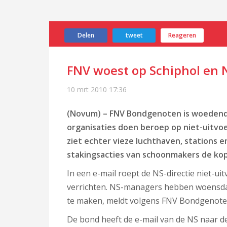
Delen
tweet
Reageren
FNV woest op Schiphol en 
10 mrt 2010
17:36
(Novum) – FNV Bondgenoten is woedend
organisaties doen beroep op niet-uitv
ziet echter vieze luchthaven, stations 
stakingsacties van schoonmakers de kop
In een e-mail roept de NS-directie niet-u
verrichten. NS-managers hebben woensdag
te maken, meldt volgens FNV Bondgenote
De bond heeft de e-mail van de NS naar d