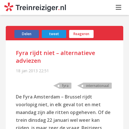
Delen
tweet
Reageren
Fyra rijdt niet – alternatieve
adviezen
18 jan 2013
22:51
fyra
internationaal
De Fyra Amsterdam – Brussel rijdt
voorlopig niet, in elk geval tot en met
maandag zijn alle ritten opgeheven. Of de
trein dinsdag 22 januari wel weer kan
rijden, is maar zeer de vraag. Reizigers