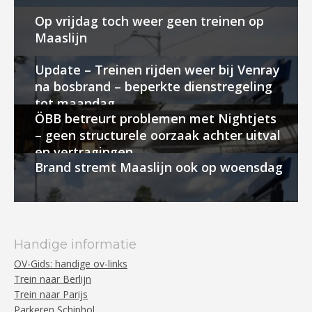
Op vrijdag toch weer geen treinen op
Maaslijn
Update – Treinen rijden weer bij Venray
na bosbrand – beperkte dienstregeling
tot maandag
ÖBB betreurt problemen met Nightjets
– geen structurele oorzaak achter uitval
en vertragingen
Brand stremt Maaslijn ook op woensdag
Handige informatie
OV-Gids: handige ov-links
Trein naar Berlijn
Trein naar Parijs
Parkeren Schiphol