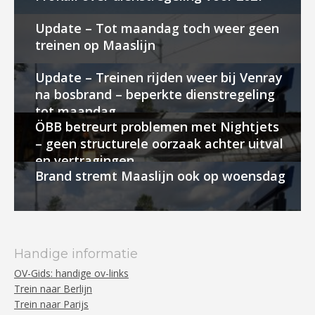
Update – Tot maandag toch weer geen
treinen op Maaslijn
Update – Treinen rijden weer bij Venray
na bosbrand – beperkte dienstregeling
tot maandag
ÖBB betreurt problemen met Nightjets
– geen structurele oorzaak achter uitval
en vertragingen
Brand stremt Maaslijn ook op woensdag
Handige informatie
OV-Gids: handige ov-links
Trein naar Berlijn
Trein naar Parijs