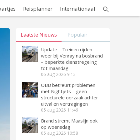
aartjes
Reisplanner
Internationaal
Laatste Nieuws
Populair
Update – Treinen rijden
weer bij Venray na bosbrand
– beperkte dienstregeling
tot maandag
06 aug 2026
9:13
ÖBB betreurt problemen
met Nightjets – geen
structurele oorzaak achter
uitval en vertragingen
05 aug 2026
11:46
Brand stremt Maaslijn ook
op woensdag
05 aug 2026
10:58