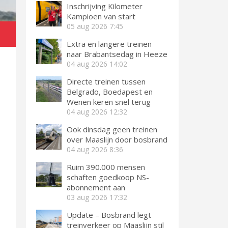
Inschrijving Kilometer
Kampioen van start
05 aug 2026
7:45
.
Extra en langere treinen
naar Brabantsedag in Heeze
04 aug 2026
14:02
Directe treinen tussen
Belgrado, Boedapest en
Wenen keren snel terug
04 aug 2026
12:32
Ook dinsdag geen treinen
over Maaslijn door bosbrand
04 aug 2026
8:36
Ruim 390.000 mensen
schaften goedkoop NS-
abonnement aan
03 aug 2026
17:32
Update – Bosbrand legt
treinverkeer op Maaslijn stil