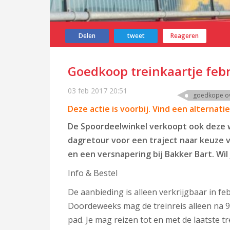
Delen
tweet
Reageren
Goedkoop treinkaartje febr
03 feb 2017
20:51
goedkope ov-
Deze actie is voorbij. Vind een alternati
De Spoordeelwinkel verkoopt ook deze w
dagretour voor een traject naar keuze v
en een versnapering bij Bakker Bart. Wil 
Info & Bestel
De aanbieding is alleen verkrijgbaar in fe
Doordeweeks mag de treinreis alleen na 9
pad. Je mag reizen tot en met de laatste trei