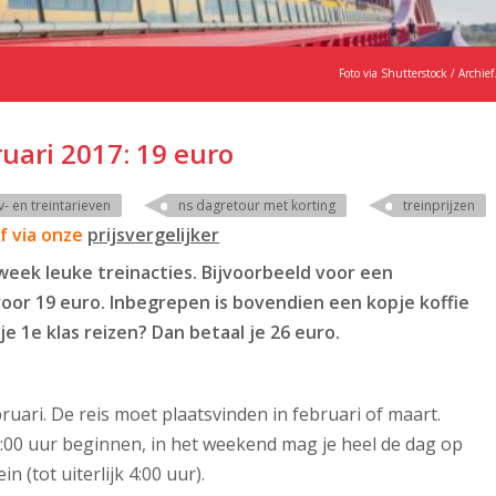
Foto via Shutterstock / Archief
uari 2017: 19 euro
 en treintarieven
ns dagretour met korting
treinprijzen
ef via onze
prijsvergelijker
eek leuke treinacties. Bijvoorbeeld voor een
oor 19 euro. Inbegrepen is bovendien een kopje koffie
je 1e klas reizen? Dan betaal je 26 euro.
bruari. De reis moet plaatsvinden in februari of maart.
:00 uur beginnen, in het weekend mag je heel de dag op
n (tot uiterlijk 4:00 uur).