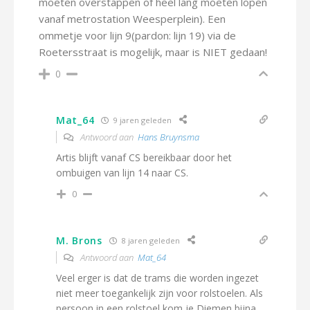
moeten overstappen of heel lang moeten lopen
vanaf metrostation Weesperplein). Een
ommetje voor lijn 9(pardon: lijn 19) via de
Roetersstraat is mogelijk, maar is NIET gedaan!
0
Mat_64
9 jaren geleden
Antwoord aan
Hans Bruynsma
Artis blijft vanaf CS bereikbaar door het
ombuigen van lijn 14 naar CS.
0
M. Brons
8 jaren geleden
Antwoord aan
Mat_64
Veel erger is dat de trams die worden ingezet
niet meer toegankelijk zijn voor rolstoelen. Als
persoon in een rolstoel kom je Diemen bijna