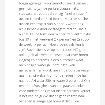
toegangswegen voor gemotoriseerd verkeer,
geen dichtbijzijnde parkeerplaatsen etc. –
steevast het voordeel van zg. “sneller reizen”
tussen Noord en Zuid belicht. Maar de snelheid
tussen een traject van A naar B wordt nog
altijd bepaald door de traagste factor. Dat is
nu dat 1e) de bustijden minder frequent zijn (bv
bus 39 in het weekend 2 x per uur) en 2e) door
de week 4x per uur. Hoe provinciaals kun je
zijn? Bovendien is er op het station NZ geen
toilet (heb al diverse mensen daar over horen
klagen) en nergems is een automaat waar
men flesjes water (bij deze hitte) kan
aanschaffen en wordt men (hoe bot) verwezen
naar het winkelcentrum of beneden in de hal
naar de AH waar 250 ml water 2 euro kost.Om
over de afwezigheid van een paar zitbanken
voor ouderen nog maar niet te spreken. Verder
is het van de gekke dat er geen roltrap naar
beneden is aangelegd hoewel dat bij de