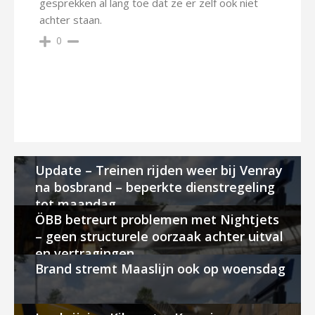
gesprekken al lang toe dat ze er zelf ook niet
achter staan.
0
Update – Treinen rijden weer bij Venray
na bosbrand – beperkte dienstregeling
tot maandag
ÖBB betreurt problemen met Nightjets
– geen structurele oorzaak achter uitval
en vertragingen
Brand stremt Maaslijn ook op woensdag