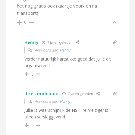
het nog gratis ook (kaartje voor- en na
transport)
0
Henny
7 jaren geleden
Antwoord aan
Henny
Verder natuurlijk hartstikke goed dat jullie dit
organiseren !!!
0
dries molenaar
7 jaren geleden
Antwoord aan
Henny
Jullie is waarschijnlijk de NS, Treinreiziger is
alleen verslaggevend.
0