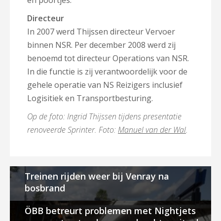
en poortjes.
Directeur
In 2007 werd Thijssen directeur Vervoer
binnen NSR. Per december 2008 werd zij
benoemd tot directeur Operations van NSR.
In die functie is zij verantwoordelijk voor de
gehele operatie van NS Reizigers inclusief
Logisitiek en Transportbesturing.
Op de foto: Ingrid Thijssen tijdens presentatie
renoveerde Sprinter. Foto:
Manuel van der Wal
.
Treinen rijden weer bij Venray na
bosbrand
ÖBB betreurt problemen met Nightjets