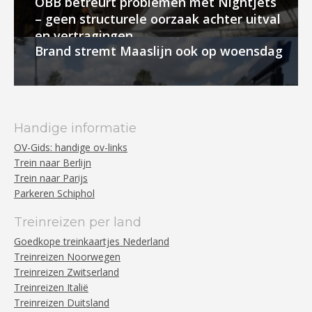
ÖBB betreurt problemen met Nightjets
– geen structurele oorzaak achter uitval
en vertragingen
Brand stremt Maaslijn ook op woensdag
Handige informatie
OV-Gids: handige ov-links
Trein naar Berlijn
Trein naar Parijs
Parkeren Schiphol
Treinreizen per land
Goedkope treinkaartjes Nederland
Treinreizen Noorwegen
Treinreizen Zwitserland
Treinreizen Italië
Treinreizen Duitsland