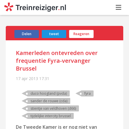
Delen
tweet
Reageren
Kamerleden ontevreden over
frequentie Fyra-vervanger
Brussel
17 apr 2013
17:31
duco hoogland (pvda)
fyra
sander de rouwe (cda)
stientje van veldhoven (d66)
tijdelijke intercity brussel
De Tweede Kamer is er nog niet van