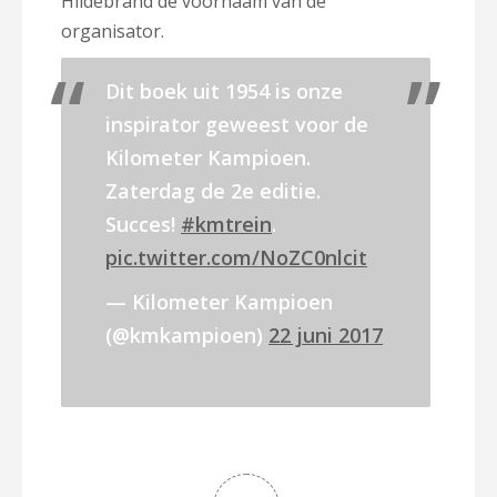
Hildebrand de voornaam van de
organisator.
Dit boek uit 1954 is onze
inspirator geweest voor de
Kilometer Kampioen.
Zaterdag de 2e editie.
Succes!
#kmtrein
.
pic.twitter.com/NoZC0nlcit
— Kilometer Kampioen
(@kmkampioen)
22 juni 2017