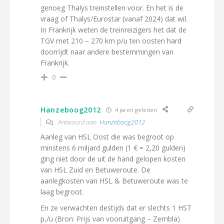
genoeg Thalys treinstellen voor. En het is de
vraag of Thalys/Eurostar (vanaf 2024) dat wil.
In Frankrijk weten de treinreizigers het dat de
TGV met 210 – 270 km p/u ten oosten hard
doorrijdt naar andere bestemmingen van
Frankrijk.
0
Hanzeboog2012
4 jaren geleden
Antwoord aan
Hanzeboog2012
Aanleg van HSL Oost die was begroot op
minstens 6 miljard gulden (1 € = 2,20 gulden)
ging niet door de uit de hand gelopen kosten
van HSL Zuid en Betuweroute. De
aanlegkosten van HSL & Betuweroute was te
laag begroot.
En ze verwachten destijds dat er slechts 1 HST
p,/u (Bron: Prijs van vooruitgang – Zembla)