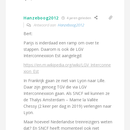
Hanzeboog2012
4 jaren geleden
Antwoord aan
Hanzeboog2012
Bert:
Parijs is inderdaad een ramp om over te
stappen. Daarom is ook de LGV
Interconnexxion Est aangelegd:
https://en.m.wikipedia.org/wiki/LGV_Interconne
xion_Est
In Frankrijk gaan ze niet van Lyon naar Lille.
Daar zijn genoeg TGV die via LGV
Interconnexxion gaan. Als SNCF wil kunnen ze
de Thalys Amsterdam – Marne la Vallée
Chessy (2 keer per dag in 2019) verlengen naar
Lyon.
Maar hoeveel Nederlandse treinreizigers weten
dat? En SNCF heeft momenteel ook niet