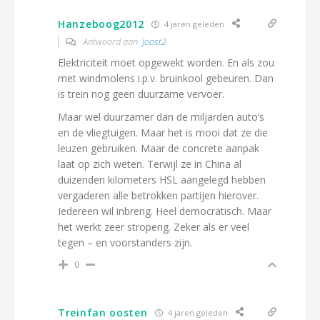
Hanzeboog2012
4 jaren geleden
Antwoord aan
Joost2
Elektriciteit moet opgewekt worden. En als zou
met windmolens i.p.v. bruinkool gebeuren. Dan
is trein nog geen duurzame vervoer.
Maar wel duurzamer dan de miljarden auto’s
en de vliegtuigen. Maar het is mooi dat ze die
leuzen gebruiken. Maar de concrete aanpak
laat op zich weten. Terwijl ze in China al
duizenden kilometers HSL aangelegd hebben
vergaderen alle betrokken partijen hierover.
Iedereen wil inbreng. Heel democratisch. Maar
het werkt zeer stroperig. Zeker als er veel
tegen – en voorstanders zijn.
0
Treinfan oosten
4 jaren geleden