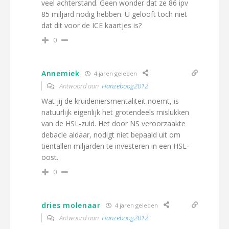
veel achterstand. Geen wonder dat ze 86 ipv
85 miljard nodig hebben. U gelooft toch niet
dat dit voor de ICE kaartjes is?
0
Annemiek
4 jaren geleden
Antwoord aan
Hanzeboog2012
Wat jij de kruideniersmentaliteit noemt, is
natuurlijk eigenlijk het grotendeels mislukken
van de HSL-zuid. Het door NS veroorzaakte
debacle aldaar, nodigt niet bepaald uit om
tientallen miljarden te investeren in een HSL-
oost.
0
dries molenaar
4 jaren geleden
Antwoord aan
Hanzeboog2012