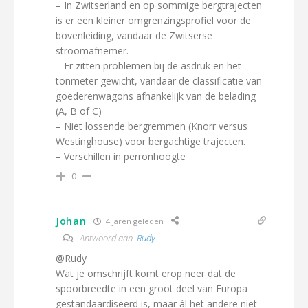
– In Zwitserland en op sommige bergtrajecten
is er een kleiner omgrenzingsprofiel voor de
bovenleiding, vandaar de Zwitserse
stroomafnemer.
– Er zitten problemen bij de asdruk en het
tonmeter gewicht, vandaar de classificatie van
goederenwagons afhankelijk van de belading
(A, B of C)
– Niet lossende bergremmen (Knorr versus
Westinghouse) voor bergachtige trajecten.
– Verschillen in perronhoogte
0
Johan
4 jaren geleden
Antwoord aan
Rudy
@Rudy
Wat je omschrijft komt erop neer dat de
spoorbreedte in een groot deel van Europa
gestandaardiseerd is, maar ál het andere niet