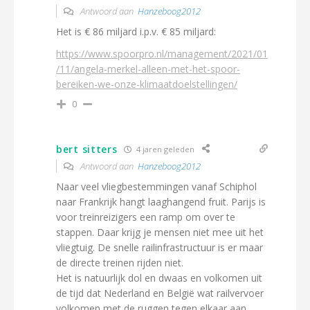
Antwoord aan
Hanzeboog2012
Het is € 86 miljard i.p.v. € 85 miljard:
https://www.spoorpro.nl/management/2021/01
/11/angela-merkel-alleen-met-het-spoor-
bereiken-we-onze-klimaatdoelstellingen/
0
bert sitters
4 jaren geleden
Antwoord aan
Hanzeboog2012
Naar veel vliegbestemmingen vanaf Schiphol
naar Frankrijk hangt laaghangend fruit. Parijs is
voor treinreizigers een ramp om over te
stappen. Daar krijg je mensen niet mee uit het
vliegtuig. De snelle railinfrastructuur is er maar
de directe treinen rijden niet.
Het is natuurlijk dol en dwaas en volkomen uit
de tijd dat Nederland en België wat railvervoer
volkomen met de ruggen tegen elkaar aan