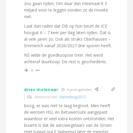
zou gaan rijden. Om daar dan minimaal € 3
miljard voor te leggen vonden ze de moeite
niet.
Laat dan raden dat DB op hun beurt de ICE
hooguit 6 – 7 keer per dag laten rijden. Dat is
al vele jaren zo. Ook als straks Oberhausen –
Emmerich vanaf 2026/2027 drie sporen heeft.
NS wilde de goedkoopste trein. Het werd
achteraf duurkoop. De rest is geschiedenis.
0
dries molenaar
4 jaren geleden
Antwoord aan
Hanzeboog2012
boog, er was niet te laag begroot. Men heeft
de wensen HSL en Betuweroute aangepast
waardoor er veel extra kosten ontstonden. Het
bizarre is dat de aanzwegelaars van de Groen
Hart tunnel (oa F Halsema) later de minister