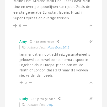
Maine Line, Midland Main Line, East Coast Main
Line en overige spoorlijnen kan rijden. Zoals de
eerste generatie Eurostar, Javelin, Hitachi
Super Express en overige treinen.
0
Amy
4 jaren geleden
Antwoord aan
Hanzeboog2012
Jammer dat er nooit echt reizigersmaterieel is
gebouwd dat zowel op het normale spoor in
Engeland als in Europa. Je had dan wel de
North of London class 373 maar die konden
niet verder dan Leeds.
0
Rudy
4 jaren geleden
Antwoord aan
Amy