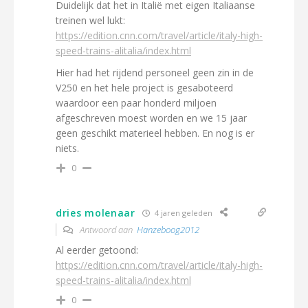
Duidelijk dat het in Italië met eigen Italiaanse
treinen wel lukt:
https://edition.cnn.com/travel/article/italy-high-
speed-trains-alitalia/index.html
Hier had het rijdend personeel geen zin in de
V250 en het hele project is gesaboteerd
waardoor een paar honderd miljoen
afgeschreven moest worden en we 15 jaar
geen geschikt materieel hebben. En nog is er
niets.
0
dries molenaar
4 jaren geleden
Antwoord aan
Hanzeboog2012
Al eerder getoond:
https://edition.cnn.com/travel/article/italy-high-
speed-trains-alitalia/index.html
0