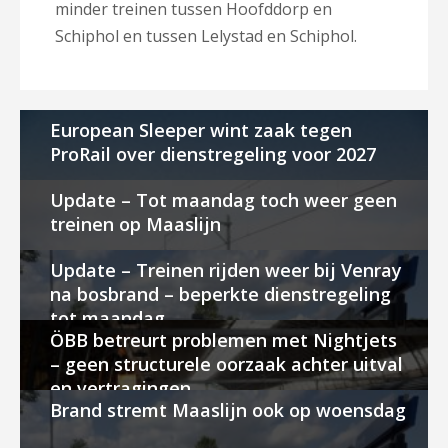
minder treinen tussen Hoofddorp en
Schiphol en tussen Lelystad en Schiphol.
European Sleeper wint zaak tegen
ProRail over dienstregeling voor 2027
Update – Tot maandag toch weer geen
treinen op Maaslijn
Update – Treinen rijden weer bij Venray
na bosbrand – beperkte dienstregeling
tot maandag
ÖBB betreurt problemen met Nightjets
– geen structurele oorzaak achter uitval
en vertragingen
Brand stremt Maaslijn ook op woensdag