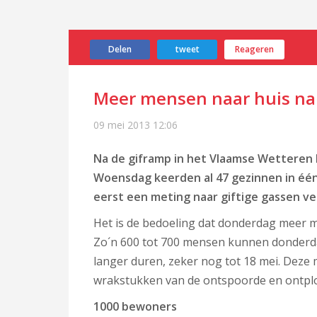
Delen
tweet
Reageren
Meer mensen naar huis na 
09 mei 2013
12:06
Na de giframp in het Vlaamse Wetteren
Woensdag keerden al 47 gezinnen in één
eerst een meting naar giftige gassen ver
Het is de bedoeling dat donderdag meer 
Zo´n 600 tot 700 mensen kunnen donderda
langer duren, zeker nog tot 18 mei. Deze
wrakstukken van de ontspoorde en ontplof
1000 bewoners