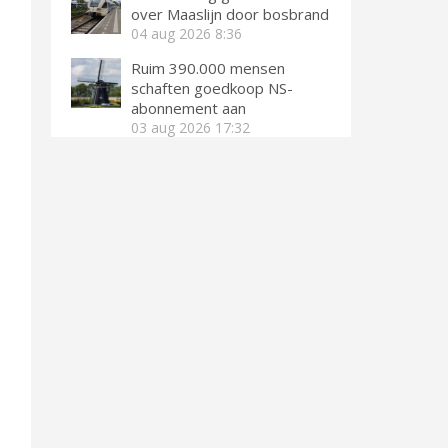
over Maaslijn door bosbrand
04 aug 2026
8:36
Ruim 390.000 mensen
schaften goedkoop NS-
abonnement aan
03 aug 2026
17:32