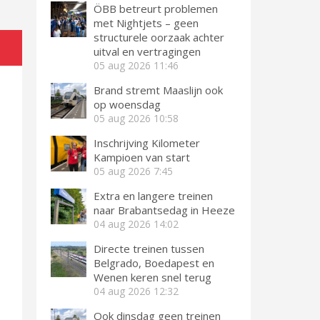
ÖBB betreurt problemen
met Nightjets – geen
structurele oorzaak achter
uitval en vertragingen
05 aug 2026
11:46
Brand stremt Maaslijn ook
op woensdag
05 aug 2026
10:58
Inschrijving Kilometer
Kampioen van start
05 aug 2026
7:45
Extra en langere treinen
naar Brabantsedag in Heeze
04 aug 2026
14:02
Directe treinen tussen
Belgrado, Boedapest en
Wenen keren snel terug
04 aug 2026
12:32
Ook dinsdag geen treinen