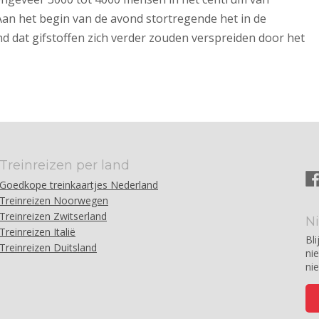
n het begin van de avond stortregende het in de
d dat gifstoffen zich verder zouden verspreiden door het
Treinreizen per land
Goedkope treinkaartjes Nederland
Treinreizen Noorwegen
Treinreizen Zwitserland
N
Treinreizen Italië
Bli
Treinreizen Duitsland
ni
ni