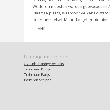
Wetteren moesten worden geëvacueerd. Aa
Vlaamse plaats, waardoor de kans ontston
rioleringsstelsel. Maar dat gebeurde niet.
(c) ANP
Handige informatie
OV-Gids: handige ov-links
Trein naar Berlijn
Trein naar Parijs
Parkeren Schiphol