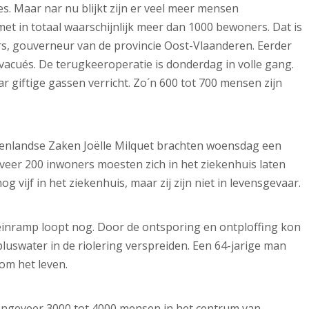
s. Maar nar nu blijkt
zijn er veel meer
mensen
t in totaal waarschijnlijk meer dan 1000 bewoners. Dat is
s, gouverneur van de provincie Oost-Vlaanderen.
Eerder
cués. De terugkeeroperatie is donderdag in volle gang.
r giftige gassen verricht. Zo´n 600 tot 700 mensen zijn
nenlandse Zaken Joëlle Milquet brachten woensdag een
eer 200 inwoners moesten zich in het ziekenhuis laten
 vijf in het ziekenhuis, maar zij zijn niet in levensgevaar.
einramp loopt nog. Door de ontsporing en ontploffing kon
 bluswater in de riolering verspreiden. Een 64-jarige man
om het leven.
ngeveer 3000 tot 4000 mensen in het centrum van