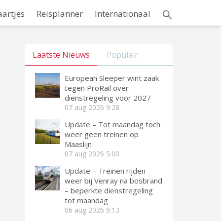
aartjes
Reisplanner
Internationaal
Laatste Nieuws
Populair
European Sleeper wint zaak
tegen ProRail over
dienstregeling voor 2027
07 aug 2026
9:28
Update – Tot maandag toch
weer geen treinen op
Maaslijn
07 aug 2026
5:00
Update – Treinen rijden
weer bij Venray na bosbrand
– beperkte dienstregeling
tot maandag
06 aug 2026
9:13