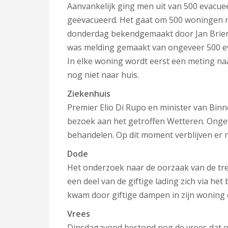
Aanvankelijk ging men uit van 500 evacuee
geëvacueerd. Het gaat om 500 woningen me
donderdag bekendgemaakt door Jan Brier
was melding gemaakt van ongeveer 500 eva
In elke woning wordt eerst een meting naa
nog niet naar huis.
Ziekenhuis
Premier Elio Di Rupo en minister van Bin
bezoek aan het getroffen Wetteren. Ongev
behandelen. Op dit moment verblijven er nog
Dode
Het onderzoek naar de oorzaak van de tr
een deel van de giftige lading zich via het
kwam door giftige dampen in zijn woning 
Vrees
Dinsdagavond bestond nog de vrees dat o