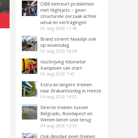
ÖBB betreurt problemen
met Nightjets – geen
structurele oorzaak achter
uitval en vertragingen
05 aug 2026
11:46
Brand stremt Maaslijn ook
op woensdag
05 aug 2026
10:58
Inschrijving Kilometer
Kampioen van start
05 aug 2026
7:45
Extra en langere treinen
naar Brabantsedag in Heeze
04 aug 2026
14:02
Directe treinen tussen
Belgrado, Boedapest en
Wenen keren snel terug
04 aug 2026
12:32
Ook dinsdag geen treinen