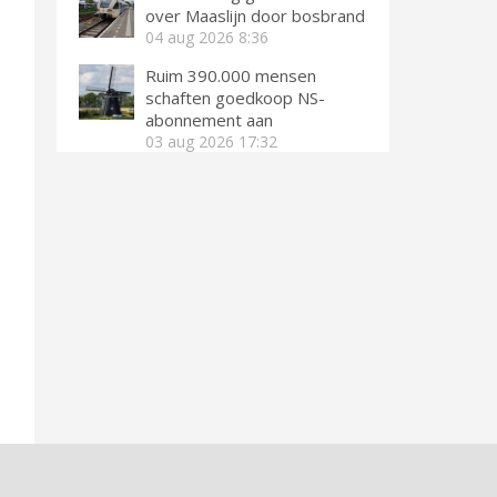
over Maaslijn door bosbrand
04 aug 2026
8:36
Ruim 390.000 mensen
schaften goedkoop NS-
abonnement aan
03 aug 2026
17:32