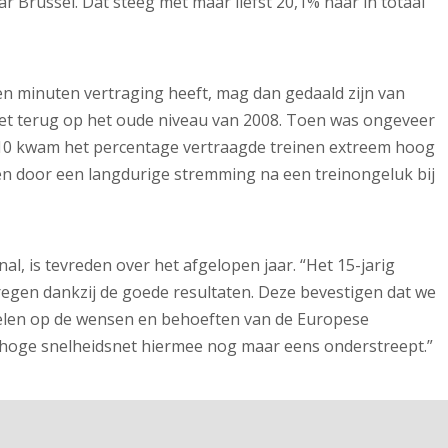
r Brussel. Dat steeg met maar liefst 20,1% naar in totaal
en minuten vertraging heeft, mag dan gedaald zijn van
iet terug op het oude niveau van 2008. Toen was ongeveer
2010 kwam het percentage vertraagde treinen extreem hoog
en door een langdurige stremming na een treinongeluk bij
al, is tevreden over het afgelopen jaar. “Het 15-jarig
regen dankzij de goede resultaten. Deze bevestigen dat we
pelen op de wensen en behoeften van de Europese
 hoge snelheidsnet hiermee nog maar eens onderstreept.”