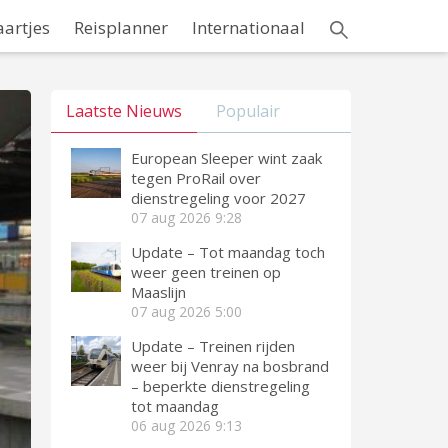
aartjes
Reisplanner
Internationaal
Laatste Nieuws
Populair
European Sleeper wint zaak
tegen ProRail over
dienstregeling voor 2027
07 aug 2026
9:28
Update – Tot maandag toch
weer geen treinen op
Maaslijn
07 aug 2026
5:00
Update – Treinen rijden
weer bij Venray na bosbrand
– beperkte dienstregeling
tot maandag
06 aug 2026
9:13