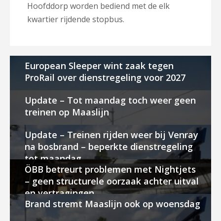
Hoofddorp worden bediend met de elk
kwartier rijdende stopbus.
European Sleeper wint zaak tegen
ProRail over dienstregeling voor 2027
Update – Tot maandag toch weer geen
treinen op Maaslijn
Update – Treinen rijden weer bij Venray
na bosbrand – beperkte dienstregeling
tot maandag
ÖBB betreurt problemen met Nightjets
– geen structurele oorzaak achter uitval
en vertragingen
Brand stremt Maaslijn ook op woensdag