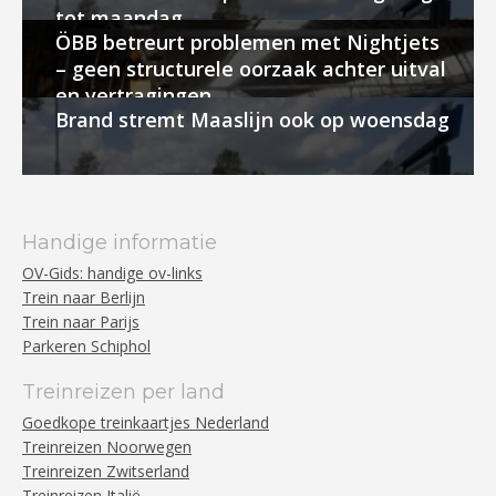
tot maandag
ÖBB betreurt problemen met Nightjets
– geen structurele oorzaak achter uitval
en vertragingen
Brand stremt Maaslijn ook op woensdag
Handige informatie
OV-Gids: handige ov-links
Trein naar Berlijn
Trein naar Parijs
Parkeren Schiphol
Treinreizen per land
Goedkope treinkaartjes Nederland
Treinreizen Noorwegen
Treinreizen Zwitserland
Treinreizen Italië