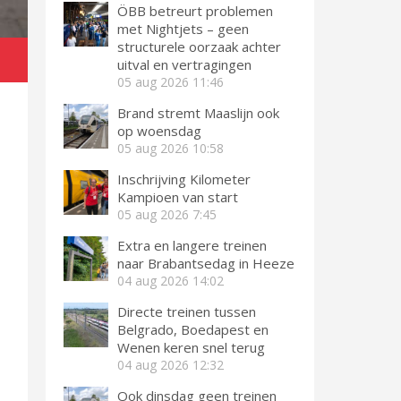
ÖBB betreurt problemen
met Nightjets – geen
structurele oorzaak achter
uitval en vertragingen
05 aug 2026
11:46
Brand stremt Maaslijn ook
op woensdag
05 aug 2026
10:58
Inschrijving Kilometer
Kampioen van start
05 aug 2026
7:45
Extra en langere treinen
naar Brabantsedag in Heeze
04 aug 2026
14:02
Directe treinen tussen
Belgrado, Boedapest en
Wenen keren snel terug
04 aug 2026
12:32
Ook dinsdag geen treinen