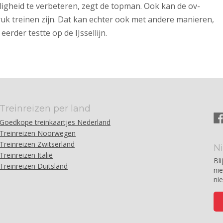
eiligheid te verbeteren, zegt de topman. Ook kan de ov-
uk treinen zijn. Dat kan echter ook met andere manieren,
erder testte op de IJssellijn.
Treinreizen per land
Goedkope treinkaartjes Nederland
Treinreizen Noorwegen
Treinreizen Zwitserland
N
Treinreizen Italië
Bli
Treinreizen Duitsland
ni
ni