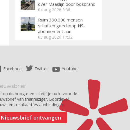
over Maaslijn door bosbrand
04 aug 2026
8:36
Ruim 390.000 mensen
schaften goedkoop NS-
abonnement aan
03 aug 2026
17:32
Facebook
Twitter
Youtube
ieuwsbrief
jf op de hoogte en schrijf je nu in voor de
euwsbrief van treinreiziger. Boordevol
euws en treinkaartjes aanbiedingen.
Nieuwsbrief ontvangen