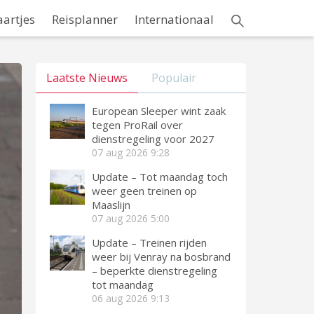
aartjes
Reisplanner
Internationaal
Laatste Nieuws
Populair
European Sleeper wint zaak
tegen ProRail over
dienstregeling voor 2027
07 aug 2026
9:28
Update – Tot maandag toch
weer geen treinen op
Maaslijn
07 aug 2026
5:00
Update – Treinen rijden
weer bij Venray na bosbrand
– beperkte dienstregeling
tot maandag
06 aug 2026
9:13