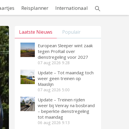
aartjes
Reisplanner
Internationaal
Laatste Nieuws
Populair
European Sleeper wint zaak
tegen ProRail over
dienstregeling voor 2027
07 aug 2026
9:28
Update – Tot maandag toch
weer geen treinen op
Maaslijn
07 aug 2026
5:00
Update – Treinen rijden
weer bij Venray na bosbrand
– beperkte dienstregeling
tot maandag
06 aug 2026
9:13