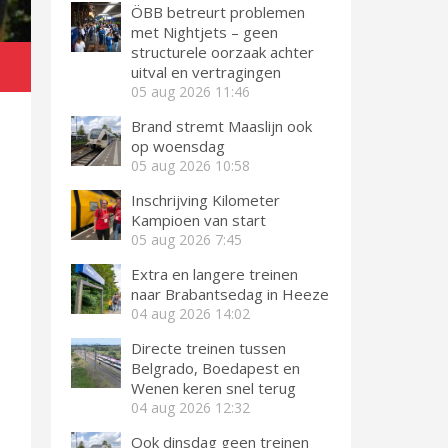
ÖBB betreurt problemen
met Nightjets – geen
structurele oorzaak achter
uitval en vertragingen
05 aug 2026
11:46
Brand stremt Maaslijn ook
op woensdag
05 aug 2026
10:58
Inschrijving Kilometer
Kampioen van start
05 aug 2026
7:45
Extra en langere treinen
naar Brabantsedag in Heeze
04 aug 2026
14:02
Directe treinen tussen
Belgrado, Boedapest en
Wenen keren snel terug
04 aug 2026
12:32
Ook dinsdag geen treinen