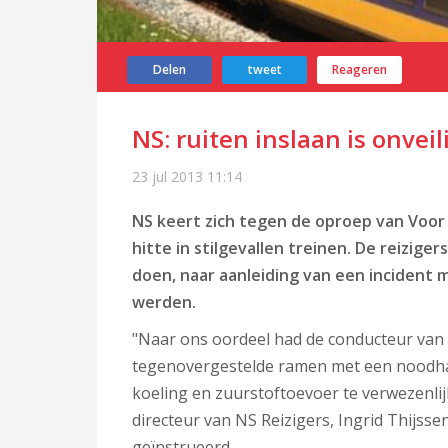
Delen
tweet
Reageren
NS: ruiten inslaan is onveil
23 jul 2013
11:14
NS keert zich tegen de oproep van Voor 
hitte in stilgevallen treinen. De reizige
doen, naar aanleiding van een incident
werden.
"Naar ons oordeel had de conducteur van d
tegenovergestelde ramen met een noodha
koeling en zuurstoftoevoer te verwezenlij
directeur van NS Reizigers, Ingrid Thijss
geïnstrueerd.