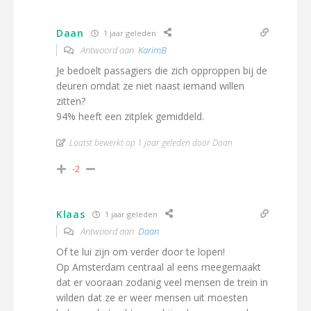
Daan
1 jaar geleden
Antwoord aan
KarimB
Je bedoelt passagiers die zich opproppen bij de
deuren omdat ze niet naast iemand willen
zitten?
94% heeft een zitplek gemiddeld.
Laatst bewerkt op 1 jaar geleden door Daan
-2
Klaas
1 jaar geleden
Antwoord aan
Daan
Of te lui zijn om verder door te lopen!
Op Amsterdam centraal al eens meegemaakt
dat er vooraan zodanig veel mensen de trein in
wilden dat ze er weer mensen uit moesten