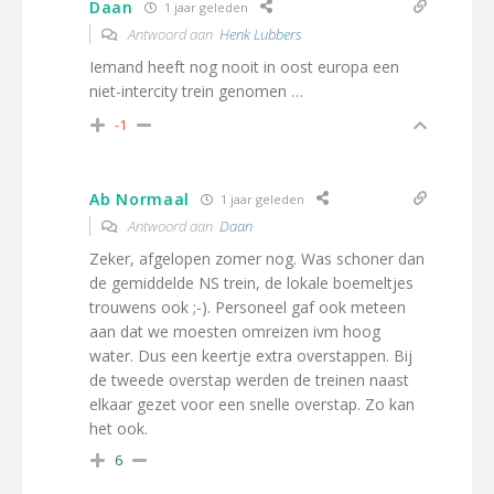
Daan
1 jaar geleden
Antwoord aan
Henk Lubbers
Iemand heeft nog nooit in oost europa een
niet-intercity trein genomen …
-1
Ab Normaal
1 jaar geleden
Antwoord aan
Daan
Zeker, afgelopen zomer nog. Was schoner dan
de gemiddelde NS trein, de lokale boemeltjes
trouwens ook ;-). Personeel gaf ook meteen
aan dat we moesten omreizen ivm hoog
water. Dus een keertje extra overstappen. Bij
de tweede overstap werden de treinen naast
elkaar gezet voor een snelle overstap. Zo kan
het ook.
6