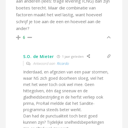
aan anderen (lees: trage levering ICNG) dan zijn
boetes terecht. Maar die combinatie van
factoren maakt het wel lastig, want hoeveel
schrijf je toe aan de een en hoeveel aan de
ander?
6
S.O. de Mieter
1 jaar geleden
Antwoord aan
Ricardo
Inderdaad, en afgezien van een paar stormen,
waar NS zich goed doorheen sloeg, viel het
met het weer toch ook wel mee. Geen
hittegolven, één dag sneeuw en de
gladheidsbestrijding in de herfst verliep ook
prima, ProRail meldde dat het Sandite-
programma steeds beter werkt.
Dan had de punctualiteit toch best goed
kunnen zijn? Tijdelijke snelheidsbeperkingen