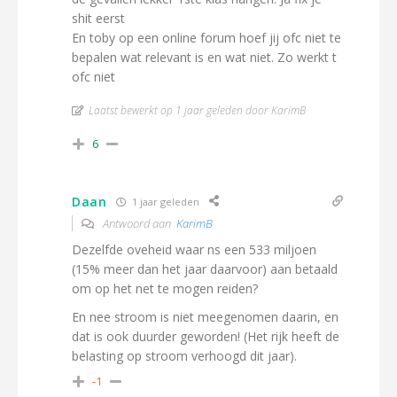
shit eerst
En toby op een online forum hoef jij ofc niet te
bepalen wat relevant is en wat niet. Zo werkt t
ofc niet
Laatst bewerkt op 1 jaar geleden door KarimB
6
Daan
1 jaar geleden
Antwoord aan
KarimB
Dezelfde oveheid waar ns een 533 miljoen
(15% meer dan het jaar daarvoor) aan betaald
om op het net te mogen reiden?
En nee stroom is niet meegenomen daarin, en
dat is ook duurder geworden! (Het rijk heeft de
belasting op stroom verhoogd dit jaar).
-1