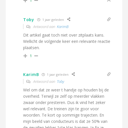
1
Toby
1 jaar geleden
Antwoord aan
KarimB
Dit artikel gaat toch niet over zitplaats kans.
Wellicht de volgende keer een relevante reactie
plaatsen.
1
KarimB
1 jaar geleden
Antwoord aan
Toby
Wel om dat ze weer t handje op houden bij de
overheid. Terwijl ze zelf op meerder vlakken
zwaar onder presteren. Dus ik vind het zeker
wel relevant. De treinen zijn te goor voor
woorden. Te kort op sommige trajecten. En
mijn beeld van conducteurs is dat ze 50% van
de gevallen lekker 1ste klas hangen. Ja fix je