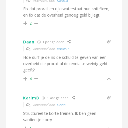
Antwoord aan
KarimB
Fix dat prorail en rijkswaterstaat hun shit fixen,
en fix dat de overheid genoeg geld bijlegt.
2
Daan
1 jaar geleden
Antwoord aan
KarimB
Hoe durf je de ns de schuld te geven van een
overheid die prorail al decennia te weinig geld
geeft?
4
KarimB
1 jaar geleden
Antwoord aan
Daan
Structureel te korte treinen. Ik ben geen
sardientje sorry