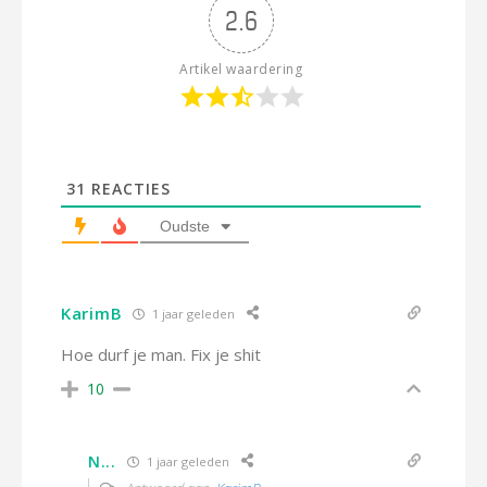
2.6
Artikel waardering
31
REACTIES
Oudste
KarimB
1 jaar geleden
Hoe durf je man. Fix je shit
10
N...
1 jaar geleden