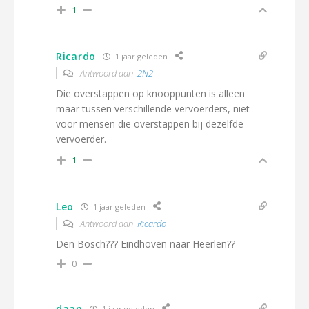
1
Ricardo
1 jaar geleden
Antwoord aan
2N2
Die overstappen op knooppunten is alleen
maar tussen verschillende vervoerders, niet
voor mensen die overstappen bij dezelfde
vervoerder.
1
Leo
1 jaar geleden
Antwoord aan
Ricardo
Den Bosch??? Eindhoven naar Heerlen??
0
daan
1 jaar geleden