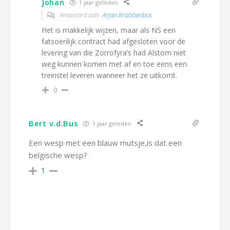
Johan
1 jaar geleden
Antwoord aan
Arjan Krabbenbos
Het is makkelijk wijzen, maar als NS een
fatsoenlijk contract had afgesloten voor de
levering van die Zorrofyra’s had Alstom niet
weg kunnen komen met af en toe eens een
treinstel leveren wanneer het ze uitkomt.
0
Bert v.d.Bus
1 jaar geleden
Een wesp met een blauw mutsje,is dat een
belgische wesp?
1