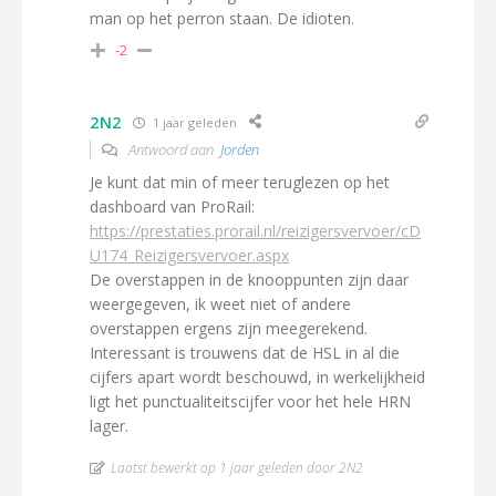
man op het perron staan. De idioten.
-2
2N2
1 jaar geleden
Antwoord aan
Jorden
Je kunt dat min of meer teruglezen op het
dashboard van ProRail:
https://prestaties.prorail.nl/reizigersvervoer/cD
U174_Reizigersvervoer.aspx
De overstappen in de knooppunten zijn daar
weergegeven, ik weet niet of andere
overstappen ergens zijn meegerekend.
Interessant is trouwens dat de HSL in al die
cijfers apart wordt beschouwd, in werkelijkheid
ligt het punctualiteitscijfer voor het hele HRN
lager.
Laatst bewerkt op 1 jaar geleden door 2N2