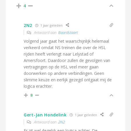
4
2N2
1 jaar geleden
Antwoord aan
Baardstaart
Volgend jaar gaat het waarschijnlijk helemaal
verkeerd omdat NS treinen die over de HSL
rijden heeft verlengt naar Lelystad of
Amersfoort. Daardoor zullen de gevolgen van
vertragingen op de HSL veel meer gaan
doorwerken op andere verbindingen. Geen
slimme keuze en eerlijk gezegd ontgaat mij de
logica erachter.
8
Gert-Jan Hondelink
1 jaar geleden
Antwoord aan
2N2
Er zit wel degelijk een logica achter. De