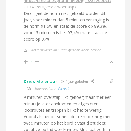
https://prestaties.prorail.nl/reizigersvervoer/cD
U174_Reizigersvervoer.aspx
.
Daar gaat de norm niet gehaald worden dit
jaar, voor minder dan 5 minuten vertraging is
de norm 91,5% en staat de score op 89,3%,
voor 15 minuten is het 97,4% maar staat de
score op 97%.
Laatst bewerkt op 1 jaar geleden door Ricardo
3
Dries Molenaar
1 jaar geleden
Antwoord aan
Ricardo
9 minuten overstap lijkt genoeg maar met een
minuutje later aankomen en afgesloten
looproutes en trappen blijkt het te weinig.
Vooral als het personeel de trein ook nog met
twee minuten op het bord alvast dicht doet
zodat ze op tijd weg kunnen. Mne laat zo tien