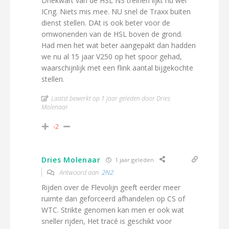
Driekwart van de HSL NS treinen lijkt nu wel
ICng. Niets mis mee. NU snel de Traxx buiten
dienst stellen. DAt is ook beter voor de
omwonenden van de HSL boven de grond.
Had men het wat beter aangepakt dan hadden
we nu al 15 jaar V250 op het spoor gehad,
waarschijnlijk met een flink aantal bijgekochte
stellen.
Laatst bewerkt op 1 jaar geleden door Dries
Molenaar
-2
Dries Molenaar
1 jaar geleden
Antwoord aan
2N2
Rijden over de Flevolijn geeft eerder meer
ruimte dan geforceerd afhandelen op CS of
WTC. Strikte genomen kan men er ook wat
sneller rijden, Het tracé is geschikt voor