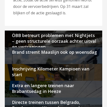
actie, zodat de actie serieus genomen wordt
door de vervoerbedrijven. Op 31 maart zal
blijken of de actie geslaagd is.
ÖBB betreurt problemen met Nightjets
– geen structurele oorzaak achter uitval
en vertragingen
Brand stremt Maaslijn ook op woensdag
Inschrijving Kilometer Kampioen van
start
Extra en langere treinen naar
Brabantsedag in Heeze
Directe treinen tussen Belgrado,