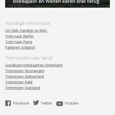
Boedapest en Wenen keren snel terug
Handige informatie
OV-Gids: handige ov-links
Trein naar Berlijn
Trein naar Parijs
Parkeren Schiphol
Treinreizen per land
Goedkope treinkaartjes Nederland
Treinreizen Noorwegen
Treinreizen Zwitserland
Treinreizen Italië
Treinreizen Duitsland
Facebook
Twitter
Youtube