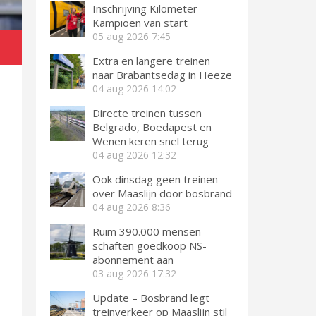
Inschrijving Kilometer
Kampioen van start
05 aug 2026
7:45
Extra en langere treinen
naar Brabantsedag in Heeze
04 aug 2026
14:02
Directe treinen tussen
Belgrado, Boedapest en
Wenen keren snel terug
04 aug 2026
12:32
Ook dinsdag geen treinen
over Maaslijn door bosbrand
04 aug 2026
8:36
Ruim 390.000 mensen
schaften goedkoop NS-
abonnement aan
03 aug 2026
17:32
Update – Bosbrand legt
treinverkeer op Maaslijn stil