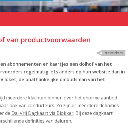
of van productvoorwaarden
treintickets
llen abonnementen en kaartjes een dolhof van het
voerders regelmatig iets anders op hun website dan in
V loket,
de onafhankelijke ombudsman van het
e tijd meerdere klachten binnen over het enorme aanbod
maar ook van conducteurs. Zo zijn er meerdere definities
mer de
Dal Vrij Dagkaart via Blokker
. Bij deze dagkaart
schillende definities van daluren.