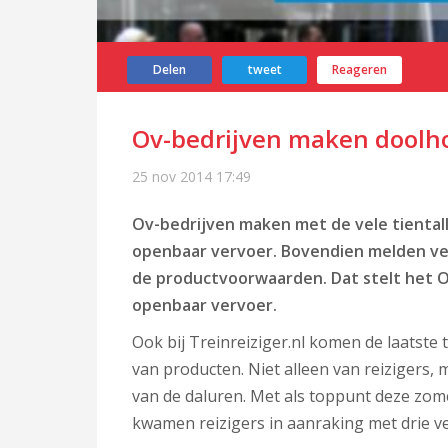
Delen
tweet
Reageren
Ov-bedrijven maken doolh
25 nov 2014
17:49
Ov-bedrijven maken met de vele tienta
openbaar vervoer. Bovendien melden ver
de productvoorwaarden. Dat stelt het O
openbaar vervoer.
Ook bij Treinreiziger.nl komen de laatst
van producten. Niet alleen van reizigers, 
van de daluren. Met als toppunt deze zo
kwamen reizigers in aanraking met drie ver