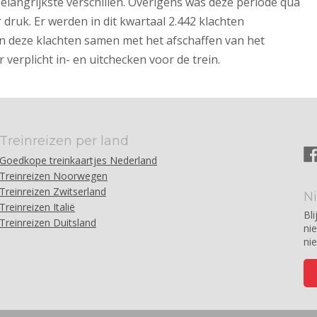
elangrijkste verschillen. Overigens was deze periode qua
 druk. Er werden in dit kwartaal 2.442 klachten
n deze klachten samen met het afschaffen van het
verplicht in- en uitchecken voor de trein.
Treinreizen per land
Goedkope treinkaartjes Nederland
Treinreizen Noorwegen
Treinreizen Zwitserland
N
Treinreizen Italië
Bli
Treinreizen Duitsland
ni
ni