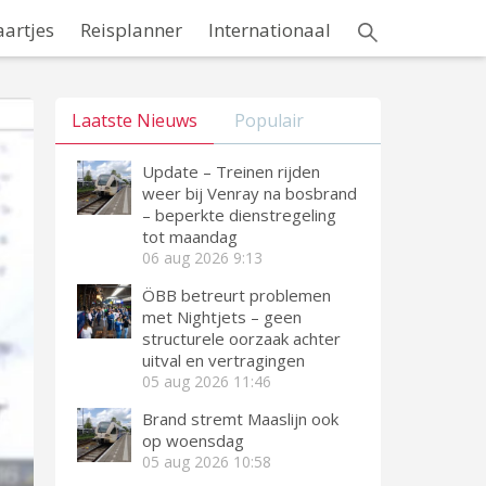
aartjes
Reisplanner
Internationaal
Laatste Nieuws
Populair
Update – Treinen rijden
weer bij Venray na bosbrand
– beperkte dienstregeling
tot maandag
06 aug 2026
9:13
ÖBB betreurt problemen
met Nightjets – geen
structurele oorzaak achter
uitval en vertragingen
05 aug 2026
11:46
Brand stremt Maaslijn ook
op woensdag
05 aug 2026
10:58