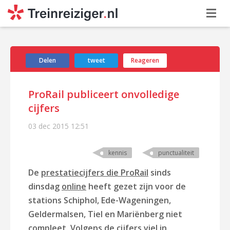
Delen
tweet
Reageren
ProRail publiceert onvolledige
cijfers
03 dec 2015
12:51
kennis
punctualiteit
De
prestatiecijfers die ProRail
sinds
dinsdag
online
heeft gezet zijn voor de
stations Schiphol, Ede-Wageningen,
Geldermalsen, Tiel en Mariënberg niet
compleet. Volgens de cijfers viel in