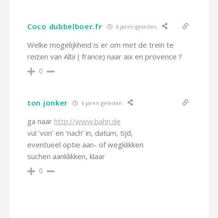
Coco dubbelboer.fr
6 jaren geleden
Welke mogelijkheid is er om met de trein te
reizen van Albi ( france) naar aix en provence ?
0
ton jonker
6 jaren geleden
ga naar
http://www.bahn.de
vul ‘von’ en ‘nach’ in, datum, tijd,
eventueel optie aan- of wegklikken
suchen aanklikken, klaar
0