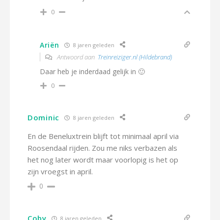
0
Ariën
8 jaren geleden
Antwoord aan
Treinreiziger.nl (Hildebrand)
Daar heb je inderdaad gelijk in 🙂
0
Dominic
8 jaren geleden
En de Beneluxtrein blijft tot minimaal april via
Roosendaal rijden. Zou me niks verbazen als
het nog later wordt maar voorlopig is het op
zijn vroegst in april.
0
Coby
8 jaren geleden