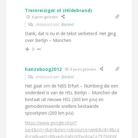
Treinreiziger.nl (Hildebrand)
8 jaren geleden
Antwoord aan
Barend
Dank, dat is nu in de tekst verbeterd. Het ging
over Berlijn – München
0
hanzeboog2012
8 jaren geleden
Antwoord aan
Barend
Het gaat om de NBS Erfurt – Nürnberg die een
onderdeel is van de HSL Berlijn – München die
bestaat uit nieuwe HSL (300 km p/u) en
gemoderniseerde snellere bestaande
spoorlijnen (200 km p/u)
https://www.google.nl/url?
sa=t&rct=j&q=&esrc=s&source=web&cd=4&ca
d=rja&uact=8&ved=0ahUKEwj6zaCe797XAhW