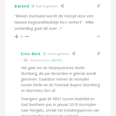
Barend
8 jaren geleden
“Binnen Duitsland wordt de reistijd door een
nieuwe hogesnelheidslijn fors verkort” . Wlke
verbinding gaat dit over…?
0
Erno-Berk
8 jaren geleden
Antwoord aan
Barend
Het gaat om de Neubaustrecke Berlin-
Nürnberg, die per december in gebruik wordt
genomen. Daardoor nemen de reistijden
tussen Berlin en de Freistaat Bayern (Nürnberg
en München) fors af.
Overigens gaat de RB61 tussen Bielefeld en
Bad Bentheim pas in januari 2018 doorrijden
naar Hengelo, omdat het toelatingsproces van
de treinstellen moeizaam verloopt.