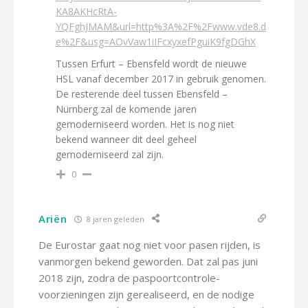
KA8AKHcRtA-
YQFghJMAM&url=http%3A%2F%2Fwww.vde8.d
e%2F&usg=AOvVaw1iIFcxyxefPguiK9fgDGhX
Tussen Erfurt – Ebensfeld wordt de nieuwe
HSL vanaf december 2017 in gebruik genomen.
De resterende deel tussen Ebensfeld –
Nürnberg zal de komende jaren
gemoderniseerd worden. Het is nog niet
bekend wanneer dit deel geheel
gemoderniseerd zal zijn.
0
Ariën
8 jaren geleden
De Eurostar gaat nog niet voor pasen rijden, is
vanmorgen bekend geworden. Dat zal pas juni
2018 zijn, zodra de paspoortcontrole-
voorzieningen zijn gerealiseerd, en de nodige