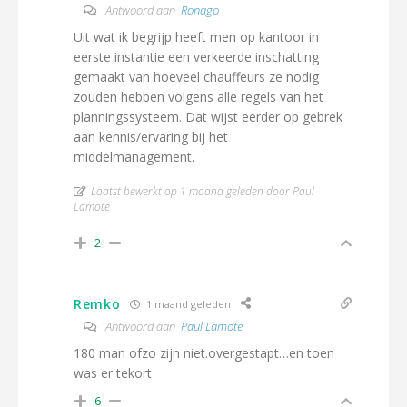
Antwoord aan
Ronago
Uit wat ik begrijp heeft men op kantoor in
eerste instantie een verkeerde inschatting
gemaakt van hoeveel chauffeurs ze nodig
zouden hebben volgens alle regels van het
planningssysteem. Dat wijst eerder op gebrek
aan kennis/ervaring bij het
middelmanagement.
Laatst bewerkt op 1 maand geleden door Paul
Lamote
2
Remko
1 maand geleden
Antwoord aan
Paul Lamote
180 man ofzo zijn niet.overgestapt…en toen
was er tekort
6