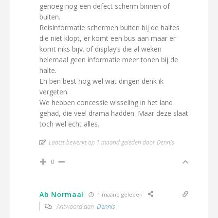
genoeg nog een defect scherm binnen of
buiten.
Reisinformatie schermen buiten bij de haltes
die niet klopt, er komt een bus aan maar er
komt niks bijv. of display’s die al weken
helemaal geen informatie meer tonen bij de
halte.
En ben best nog wel wat dingen denk ik
vergeten.
We hebben concessie wisseling in het land
gehad, die veel drama hadden. Maar deze slaat
toch wel echt alles.
Laatst bewerkt op 1 maand geleden door Dennis
0
Ab Normaal
1 maand geleden
Antwoord aan
Dennis