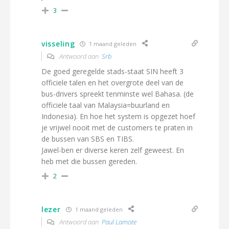
3
visseling
1 maand geleden
Antwoord aan
Srb
De goed geregelde stads-staat SIN heeft 3
officiele talen en het overgrote deel van de
bus-drivers spreekt tenminste wel Bahasa. (de
officiele taal van Malaysia=buurland en
Indonesia). En hoe het system is opgezet hoef
je vrijwel nooit met de customers te praten in
de bussen van SBS en TIBS.
Jawel-ben er diverse keren zelf geweest. En
heb met die bussen gereden.
2
lezer
1 maand geleden
Antwoord aan
Paul Lamote