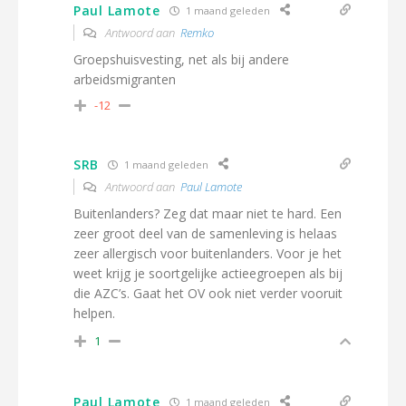
Paul Lamote
1 maand geleden
Antwoord aan
Remko
Groepshuisvesting, net als bij andere
arbeidsmigranten
-12
SRB
1 maand geleden
Antwoord aan
Paul Lamote
Buitenlanders? Zeg dat maar niet te hard. Een
zeer groot deel van de samenleving is helaas
zeer allergisch voor buitenlanders. Voor je het
weet krijg je soortgelijke actieegroepen als bij
die AZC’s. Gaat het OV ook niet verder vooruit
helpen.
1
Paul Lamote
1 maand geleden