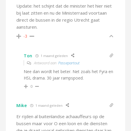
Update: het schijnt dat de minister het hier niet
bij laat zitten en nu de Ministerraad voortaan
direct de bussen in de regio Utrecht gaat
aansturen.
-3
Ton
1 maand geleden
Antwoord aan
Passepartout
Nee dan wordt het beter. Net zoals het Fyra en
HSL drama. 30 jaar rampspoed.
0
Mike
1 maand geleden
Er rijden al buitenlandse achaauffeurs op de
bussen maar voor O een loon en de diensten
die je draait vooral gebroken diensten daar kan