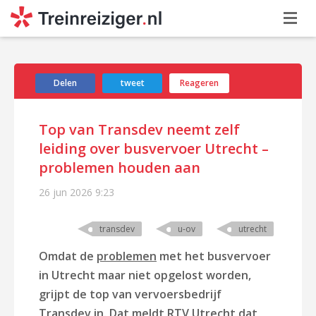
Delen
tweet
Reageren
Top van Transdev neemt zelf
leiding over busvervoer Utrecht –
problemen houden aan
26 jun 2026
9:23
transdev
u-ov
utrecht
Omdat de
problemen
met het busvervoer
in Utrecht maar niet opgelost worden,
grijpt de top van vervoersbedrijf
Transdev in. Dat meldt RTV Utrecht dat