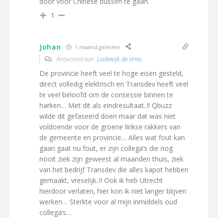
door voor Chinese bussen te gaan.
1
Johan
1 maand geleden
Antwoord aan
Lodewijk de Vries
De provincie heeft veel te hoge eisen gesteld,
direct volledig elektrisch en Transdev heeft veel
te veel beloofd om de consessie binnen te
harken… Met dit als eindresultaat..!! Qbuzz
wilde dit gefaseerd doen maar dat was niet
voldoende voor de groene linkse rakkers van
de gemeente en provincie… Alles wat fout kan
gaan gaat nu fout, er zijn collega’s die nog
nooit ziek zijn geweest al maanden thuis, ziek
van het bedrijf Transdev die alles kapot hebben
gemaakt, vreselijk..!! Ook ik heb Utrecht
hierdoor verlaten, hier kon ik niet langer blijven
werken… Sterkte voor al mijn inmiddels oud
collega’s…