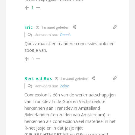
1
Eric
1 maand geleden
Antwoord aan
Dennis
Qbuzz maakt er in andere concessies ook een
zooitje van.
0
Bert v.d.Bus
1 maand geleden
Antwoord aan
Zebje
Connexxion is één van de werkmaatschappijen
van Transdev.In de Gooi en Vechstreek te
herkennen aan Transdev,in Amstelland
/Meerlanden (ten zuiden van Amsterdam) te
herkennen als connexxion.Veel materieel in het
R-net jasje en in dat jasje rijdt
GVB,EBS,HTM,RET NS en QBuzz ook rond.