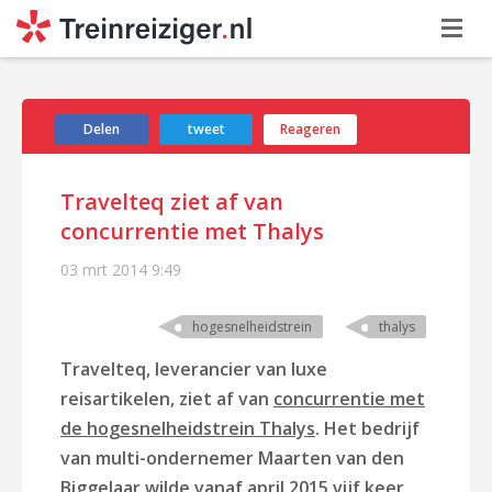
Delen
tweet
Reageren
Travelteq ziet af van
concurrentie met Thalys
03 mrt 2014
9:49
hogesnelheidstrein
thalys
Travelteq, leverancier van luxe
reisartikelen, ziet af van
concurrentie met
de hogesnelheidstrein Thalys
. Het bedrijf
van multi-ondernemer Maarten van den
Biggelaar wilde vanaf april 2015 vijf keer