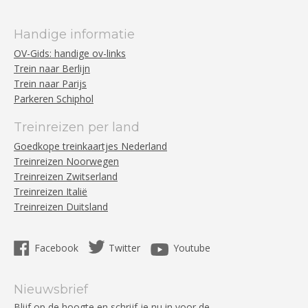
Handige informatie
OV-Gids: handige ov-links
Trein naar Berlijn
Trein naar Parijs
Parkeren Schiphol
Treinreizen per land
Goedkope treinkaartjes Nederland
Treinreizen Noorwegen
Treinreizen Zwitserland
Treinreizen Italië
Treinreizen Duitsland
Facebook
Twitter
Youtube
Nieuwsbrief
Blijf op de hoogte en schrijf je nu in voor de