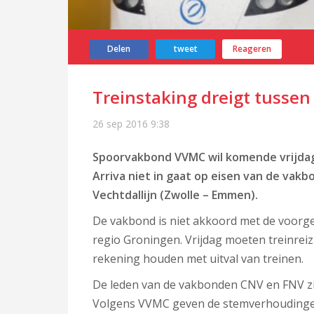
Delen
tweet
Reageren
Treinstaking dreigt tusse
26 sep 2016
9:38
Spoorvakbond VVMC wil komende vrijdag 
Arriva niet in gaat op eisen van de vakb
Vechtdallijn (Zwolle – Emmen).
De vakbond is niet akkoord met de voorg
regio Groningen. Vrijdag moeten treinrei
rekening houden met uitval van treinen.
De leden van de vakbonden CNV en FNV zi
Volgens VVMC geven de stemverhoudingen