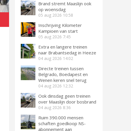
Brand stremt Maaslijn ook
op woensdag
05 aug 2026
10:58
Inschrijving Kilometer
Kampioen van start
05 aug 2026
7:45
Extra en langere treinen
naar Brabantsedag in Heeze
04 aug 2026
14:02
Directe treinen tussen
Belgrado, Boedapest en
Wenen keren snel terug
04 aug 2026
12:32
Ook dinsdag geen treinen
over Maaslijn door bosbrand
04 aug 2026
8:36
Ruim 390.000 mensen
schaften goedkoop NS-
abonnement aan