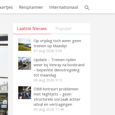
aartjes
Reisplanner
Internationaal
Laatste Nieuws
Populair
Op vrijdag toch weer geen
treinen op Maaslijn
07 aug 2026
5:00
Update – Treinen rijden
weer bij Venray na bosbrand
– beperkte dienstregeling
tot maandag
06 aug 2026
9:13
ÖBB betreurt problemen
met Nightjets – geen
structurele oorzaak achter
uitval en vertragingen
05 aug 2026
11:46