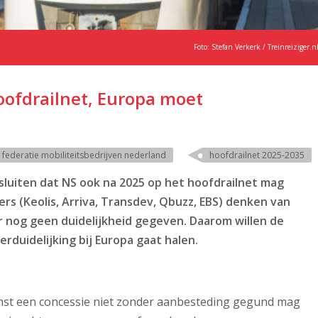
Foto: Stefan Verkerk / Treinreiziger.n
oofdrailnet, Europa moet
federatie mobiliteitsbedrijven nederland
hoofdrailnet 2025-2035
luiten dat NS ook na 2025 op het hoofdrailnet mag
s (Keolis, Arriva, Transdev, Qbuzz, EBS)
denken van
r nog geen duidelijkheid gegeven. Daarom willen de
rduidelijking bij Europa gaat halen.
omst een concessie niet zonder aanbesteding gegund mag