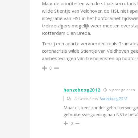
Maar de prioriteiten van de staatssecretaris l
wilde Stientje van Veldhoven de HSL niet ap
integratie van HSL in het hoofdrailnet tijdsw
treinreizigers mogelijk weer moeten oversta
Rotterdam C en Breda.
Tenzij een aparte vervoerder zoals Transdev,
coronacrisis wilde Stientje van Veldhoven g
aanbestedingen van treindiensten op hoofdrai
0
hanzeboog2012
5 jaren geleden
Antwoord aan
hanzeboog2012
Maar dit keer zonder gebruikersvergo
gebruikersvergoeding aan NS te betal
0