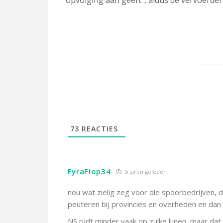
opvolging aan geeft”, aldus de vervoerders
73
REACTIES
FyraFlop34
5 jaren geleden
nou wat zielig zeg voor die spoorbedrijven,
peuteren bij provincies en overheden en da
NS rijdt minder vaak op zulke lijnen, maar dat 