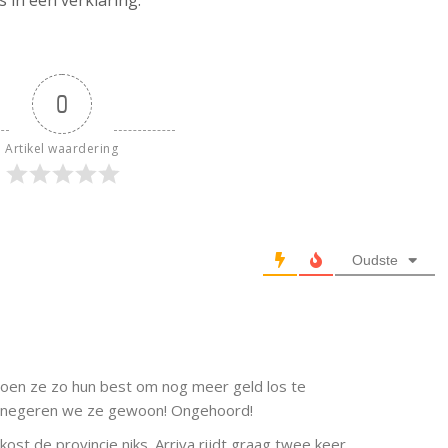
 in een verklaring.
0
Artikel waardering
Oudste
 doen ze zo hun best om nog meer geld los te
n negeren we ze gewoon! Ongehoord!
kost de provincie niks. Arriva rijdt graag twee keer