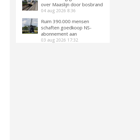
over Maaslijn door bosbrand
04 aug 2026
8:36
Ruim 390.000 mensen
schaften goedkoop NS-
abonnement aan
03 aug 2026
17:32