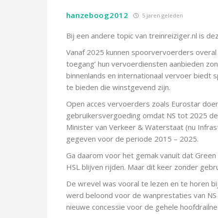
hanzeboog2012
5 jaren geleden
Bij een andere topic van treinreiziger.nl is dez
Vanaf 2025 kunnen spoorvervoerders overal i
toegang’ hun vervoerdiensten aanbieden zon
binnenlands en internationaal vervoer biedt
te bieden die winstgevend zijn.
Open acces vervoerders zoals Eurostar doen 
gebruikersvergoeding omdat NS tot 2025 de 
Minister van Verkeer & Waterstaat (nu Infra
gegeven voor de periode 2015 – 2025.
Ga daarom voor het gemak vanuit dat Green 
HSL blijven rijden. Maar dit keer zonder gebr
De wrevel was vooral te lezen en te horen bij
werd beloond voor de wanprestaties van NS o
nieuwe concessie voor de gehele hoofdrailnet