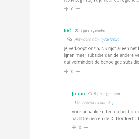
0
Eef
5 jaren geleden
Antwoord aan
FyraFlop34
Je verkoopt onzin. NS rijdt alleen h
lijnen meer subsidie dan de andere v
dat vermindert de benodigde subsidie
0
Johan
5 jaren geleden
Antwoord aan
Eef
Voor bepaalde ritten op het hoof
nachttreinen en de IC Dordrecht-
0