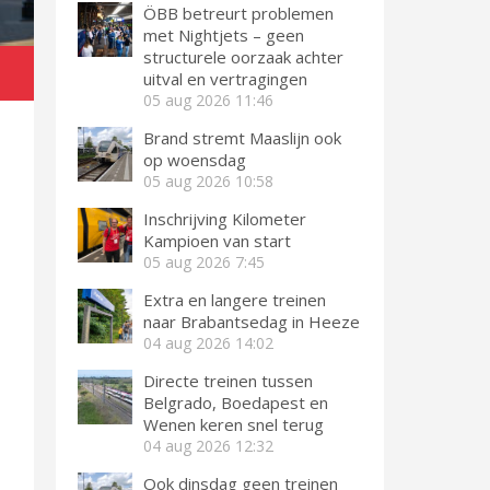
ÖBB betreurt problemen
met Nightjets – geen
structurele oorzaak achter
l
uitval en vertragingen
05 aug 2026
11:46
Brand stremt Maaslijn ook
op woensdag
05 aug 2026
10:58
Inschrijving Kilometer
Kampioen van start
05 aug 2026
7:45
Extra en langere treinen
naar Brabantsedag in Heeze
04 aug 2026
14:02
Directe treinen tussen
Belgrado, Boedapest en
Wenen keren snel terug
04 aug 2026
12:32
Ook dinsdag geen treinen