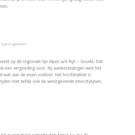
ien.
5 jaren geleden
rbeeld op de regionale lijn Alpen a/d Rijn – Gouda. Dat
ook een vergoeding voor. Bij aanbestedingen wint het
d wat aan de eisen voldoet. Het hoofdrailnet is
jden met liefde ook de winstgevende intercitylijnen,
lijn n veel meer subsidie dan Arriva c.s. nu. Al