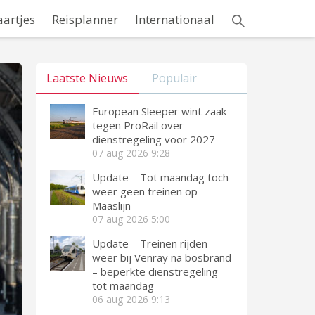
aartjes
Reisplanner
Internationaal
Laatste Nieuws
Populair
European Sleeper wint zaak
tegen ProRail over
dienstregeling voor 2027
07 aug 2026
9:28
Update – Tot maandag toch
weer geen treinen op
Maaslijn
07 aug 2026
5:00
Update – Treinen rijden
weer bij Venray na bosbrand
– beperkte dienstregeling
tot maandag
06 aug 2026
9:13