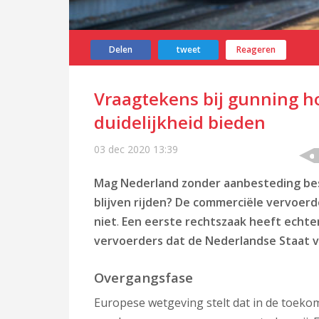
Delen
tweet
Reageren
Vraagtekens bij gunning h
duidelijkheid bieden
03 dec 2020
13:39
Mag Nederland zonder aanbesteding bes
blijven rijden? De
commerciële vervoerder
niet
.
Een eerste rechtszaak heeft echte
vervoerders dat de Nederlandse Staat ve
Overgangsfase
Europese wetgeving stelt dat in de toek