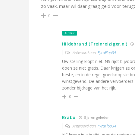
zo vaak, maar wil daar graag geld voor terugz
0
Auteur
Hildebrand (Treinreiziger.nl)
Antwoord aan
FyraFlop34
Uw stelling klopt niet. NS rijdt bijvoo
doen ze niet gratis. Daar krijgen ze 
beste, en in de regel goedkoopste bo
winstgevend. De andere vervoerders ri
zonder bijdrage van het rijk.
0
Brabo
5 jaren geleden
Antwoord aan
FyraFlop34
NS kreeg in zijn tijd voor de regionale 