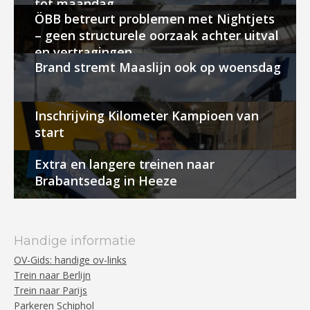
tot maandag
ÖBB betreurt problemen met Nightjets
– geen structurele oorzaak achter uitval
en vertragingen
Brand stremt Maaslijn ook op woensdag
Inschrijving Kilometer Kampioen van
start
Extra en langere treinen naar
Brabantsedag in Heeze
Handige informatie
OV-Gids: handige ov-links
Trein naar Berlijn
Trein naar Parijs
Parkeren Schiphol