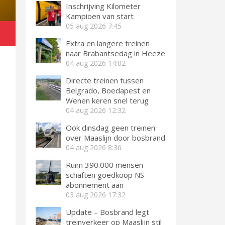
Inschrijving Kilometer
Kampioen van start
05 aug 2026
7:45
Extra en langere treinen
naar Brabantsedag in Heeze
04 aug 2026
14:02
Directe treinen tussen
Belgrado, Boedapest en
Wenen keren snel terug
04 aug 2026
12:32
Ook dinsdag geen treinen
over Maaslijn door bosbrand
04 aug 2026
8:36
Ruim 390.000 mensen
schaften goedkoop NS-
abonnement aan
03 aug 2026
17:32
Update – Bosbrand legt
treinverkeer op Maaslijn stil