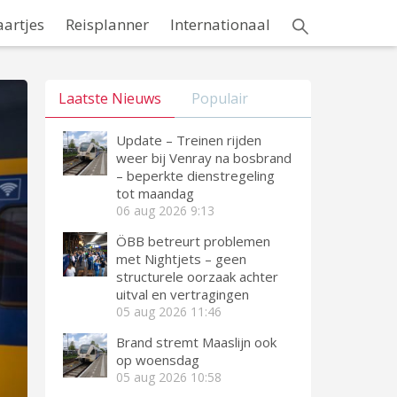
aartjes
Reisplanner
Internationaal
Laatste Nieuws
Populair
Update – Treinen rijden
weer bij Venray na bosbrand
– beperkte dienstregeling
tot maandag
06 aug 2026
9:13
ÖBB betreurt problemen
met Nightjets – geen
structurele oorzaak achter
uitval en vertragingen
05 aug 2026
11:46
Brand stremt Maaslijn ook
op woensdag
05 aug 2026
10:58