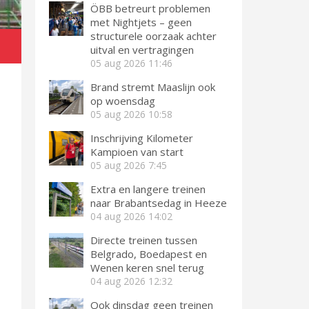
ÖBB betreurt problemen
met Nightjets – geen
structurele oorzaak achter
uitval en vertragingen
05 aug 2026
11:46
Brand stremt Maaslijn ook
op woensdag
05 aug 2026
10:58
Inschrijving Kilometer
Kampioen van start
05 aug 2026
7:45
Extra en langere treinen
naar Brabantsedag in Heeze
04 aug 2026
14:02
Directe treinen tussen
Belgrado, Boedapest en
Wenen keren snel terug
04 aug 2026
12:32
Ook dinsdag geen treinen