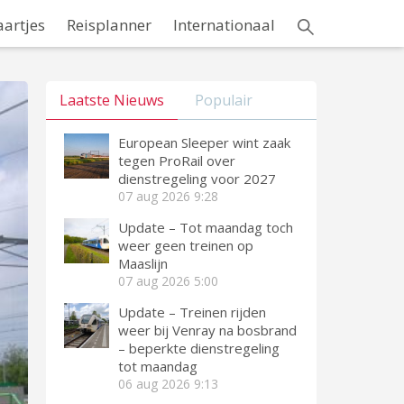
aartjes
Reisplanner
Internationaal
Laatste Nieuws
Populair
European Sleeper wint zaak
tegen ProRail over
dienstregeling voor 2027
07 aug 2026
9:28
Update – Tot maandag toch
weer geen treinen op
Maaslijn
07 aug 2026
5:00
Update – Treinen rijden
weer bij Venray na bosbrand
– beperkte dienstregeling
tot maandag
06 aug 2026
9:13