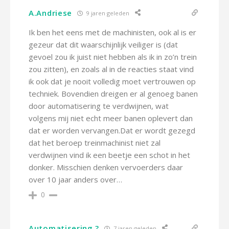
A.Andriese
9 jaren geleden
Ik ben het eens met de machinisten, ook al is er
gezeur dat dit waarschijnlijk veiliger is (dat
gevoel zou ik juist niet hebben als ik in zo’n trein
zou zitten), en zoals al in de reacties staat vind
ik ook dat je nooit volledig moet vertrouwen op
techniek. Bovendien dreigen er al genoeg banen
door automatisering te verdwijnen, wat
volgens mij niet echt meer banen oplevert dan
dat er worden vervangen.Dat er wordt gezegd
dat het beroep treinmachinist niet zal
verdwijnen vind ik een beetje een schot in het
donker. Misschien denken vervoerders daar
over 10 jaar anders over…
0
Automatisering ?
7 jaren geleden