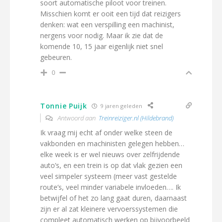
soort automatische piloot voor treinen.
Misschien komt er ooit een tijd dat reizigers
denken: wat een verspilling een machinist,
nergens voor nodig. Maar ik zie dat de
komende 10, 15 jaar eigenlijk niet snel
gebeuren.
0
Tonnie Puijk
9 jaren geleden
Antwoord aan
Treinreiziger.nl (Hildebrand)
Ik vraag mij echt af onder welke steen de
vakbonden en machinisten gelegen hebben…
elke week is er wel nieuws over zelfrijdende
auto’s, en een trein is op dat vlak gezien een
veel simpeler systeem (meer vast gestelde
route’s, veel minder variabele invloeden…. Ik
betwijfel of het zo lang gaat duren, daarnaast
zijn er al zat kleinere vervoerssystemen die
compleet automatisch werken op bijvoorbeeld