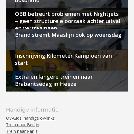
bosbrand
ÖBB betreurt problemen met Nightjets
– geen structurele oorzaak achter uitval
en vertragingen
Brand stremt Maaslijn ook op woensdag
Inschrijving Kilometer Kampioen van
start
Extra en langere treinen naar
Brabantsedag in Heeze
Handige informatie
OV-Gids: handige ov-links
Trein naar Berlijn
Trein naar Parijs