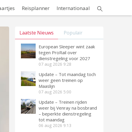
aartjes
Reisplanner
Internationaal
Laatste Nieuws
Populair
European Sleeper wint zaak
tegen ProRail over
dienstregeling voor 2027
07 aug 2026
9:28
Update – Tot maandag toch
weer geen treinen op
Maaslijn
07 aug 2026
5:00
Update – Treinen rijden
weer bij Venray na bosbrand
– beperkte dienstregeling
tot maandag
06 aug 2026
9:13