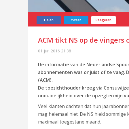
Delen
tweet
Reageren
ACM tikt NS op de vinger
01 jun 2016
21:38
De informatie van de Nederlandse Spo
abonnementen was onjuist of te vaag. 
(ACM).
De toezichthouder kreeg via Consuwijze
onduidelijkheid over de opzegtermijn 
Veel klanten dachten dat hun jaarabonne
mag helemaal niet. De NS hield sommige 
maximaal toegestane maand.