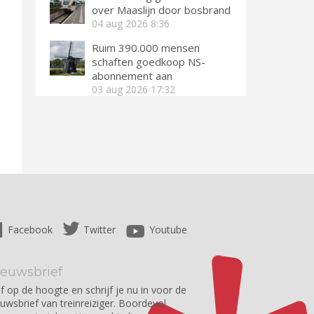
over Maaslijn door bosbrand
04 aug 2026
8:36
Ruim 390.000 mensen
schaften goedkoop NS-
abonnement aan
03 aug 2026
17:32
Facebook
Twitter
Youtube
ieuwsbrief
jf op de hoogte en schrijf je nu in voor de
euwsbrief van treinreiziger. Boordevol