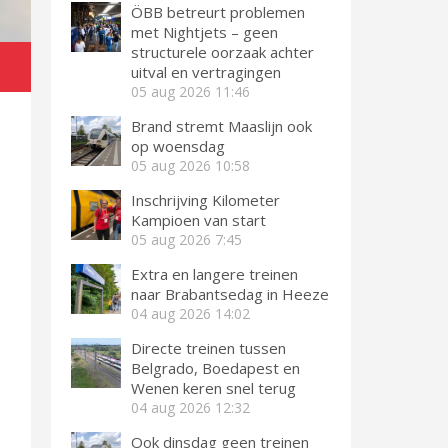
ÖBB betreurt problemen
met Nightjets – geen
structurele oorzaak achter
uitval en vertragingen
05 aug 2026
11:46
Brand stremt Maaslijn ook
op woensdag
05 aug 2026
10:58
Inschrijving Kilometer
Kampioen van start
05 aug 2026
7:45
Extra en langere treinen
naar Brabantsedag in Heeze
04 aug 2026
14:02
Directe treinen tussen
Belgrado, Boedapest en
Wenen keren snel terug
04 aug 2026
12:32
Ook dinsdag geen treinen