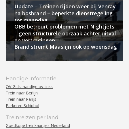
Update – Treinen rijden weer bij Venray
na bosbrand – beperkte dienstregeling
tot maandag
ÖBB betreurt problemen met Nightjets
– geen structurele oorzaak achter uitval
en vertragingen
Brand stremt Maaslijn ook op woensdag
Handige informatie
OV-Gids: handige ov-links
Trein naar Berlijn
Trein naar Parijs
Parkeren Schiphol
Treinreizen per land
Goedkope treinkaartjes Nederland