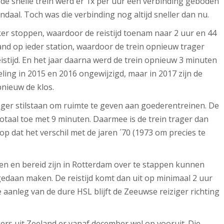
de snelle trein werd er 1x per uur een verbinding geboden
daal. Toch was die verbinding nog altijd sneller dan nu.
aker stoppen, waardoor de reistijd toenam naar 2 uur en 44
land op ieder station, waardoor de trein opnieuw trager
istijd. En het jaar daarna werd de trein opnieuw 3 minuten
ling in 2015 en 2016 ongewijzigd, maar in 2017 zijn de
pnieuw de klos.
anger stilstaan om ruimte te geven aan goederentreinen. De
totaal toe met 9 minuten. Daarmee is de trein trager dan
erop dat het verschil met de jaren ´70 (1973 om precies te
alen en bereid zijn in Rotterdam over te stappen kunnen
ngedaan maken. De reistijd komt dan uit op minimaal 2 uur
aanleg van de dure HSL blijft de Zeeuwse reiziger richting
gers uit Zeeland er vanaf december wel op vooruit. Die