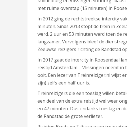
Middelburg en Vlissingen Souburg. Naast 
met ruime overstap (15 minuten) in Roosen
In 2012 ging de rechtstreekse intercity v
minuten. Sinds 2013 stopt de trein in Zee
werd. 2 uur en 53 minuten werd toen de re
langzamer. Vervolgens bleef de dienstrege
Zeeuwse reizigers richting de Randstad o
In 2017 gaat de intercity in Roosendaal l
reistijd Amsterdam – Vlissingen neemt in 
ooit. Een lezer van Treinreiziger.nl wijst 
zijn) zelfs een half uur is.
Treinreizigers die een toeslag willen bet
een deel van de extra reistijd wel weer o
en 47 minuten. Dus ondanks toeslag en de 
de Randstad de grote verliezer.
Richting Breda en Tilburg gaan treinreizi