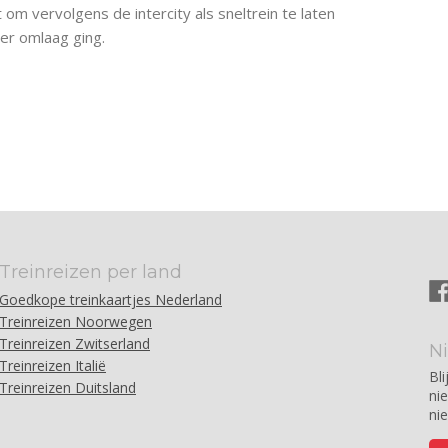
om vervolgens de intercity als sneltrein te laten
er omlaag ging.
Treinreizen per land
Goedkope treinkaartjes Nederland
Treinreizen Noorwegen
Treinreizen Zwitserland
N
Treinreizen Italië
Bli
Treinreizen Duitsland
ni
ni