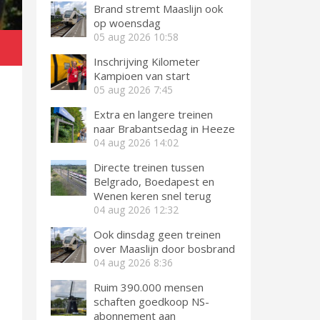
Brand stremt Maaslijn ook
op woensdag
05 aug 2026
10:58
Inschrijving Kilometer
Kampioen van start
05 aug 2026
7:45
Extra en langere treinen
naar Brabantsedag in Heeze
04 aug 2026
14:02
Directe treinen tussen
Belgrado, Boedapest en
Wenen keren snel terug
04 aug 2026
12:32
Ook dinsdag geen treinen
over Maaslijn door bosbrand
04 aug 2026
8:36
Ruim 390.000 mensen
schaften goedkoop NS-
abonnement aan