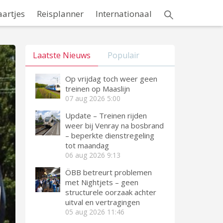
aartjes
Reisplanner
Internationaal
Laatste Nieuws
Populair
Op vrijdag toch weer geen
treinen op Maaslijn
07 aug 2026
5:00
Update – Treinen rijden
weer bij Venray na bosbrand
– beperkte dienstregeling
tot maandag
06 aug 2026
9:13
ÖBB betreurt problemen
met Nightjets – geen
structurele oorzaak achter
uitval en vertragingen
05 aug 2026
11:46