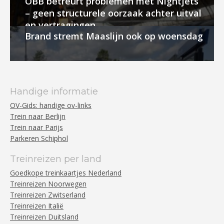
ÖBB betreurt problemen met Nightjets
– geen structurele oorzaak achter uitval
en vertragingen
Brand stremt Maaslijn ook op woensdag
Handige informatie
OV-Gids: handige ov-links
Trein naar Berlijn
Trein naar Parijs
Parkeren Schiphol
Treinreizen per land
Goedkope treinkaartjes Nederland
Treinreizen Noorwegen
Treinreizen Zwitserland
Treinreizen Italië
Treinreizen Duitsland