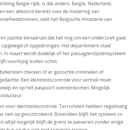
chting België rijdt, is dat anders. België, Nederland,
ben een akkoord bereikt over de invoering van
snelheidstreinen, stelt het Belgische ministerie van
d en Justitie benadrukt dat het nog om een onderzoek gaat
dt opgelegd of opgedrongen. Het departement staat
n. In maart wordt duidelijk of het passagierslijstensysteem
jft voorlopig buiten schot.
dsdiensten checken of er gezochte criminelen of
e gedachte. Een identiteitscontrole voor vertrek moet
ewijs en op het paspoort overeenkomen. Mogelijk
onducteur.
nen voor identiteitscontrole. Terroristen hebben regelmatig
 niet op gecontroleerd. Bovendien blijft het systeem zo
n altijd mogelijk blijft de grens te passeren zonder enige
t de bus en dus ook met sommige treinen.