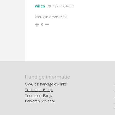
wilco
3 jaren geleden
kan ik in deze trein
0
Handige informatie
OV-Gids: handige ov-links
Trein naar Berlijn
Trein naar Parijs
Parkeren Schiphol