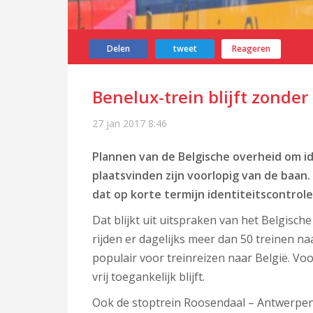
Delen
tweet
Reageren
Benelux-trein blijft zonder
27 jan 2017
8:46
Plannen van de Belgische overheid om ide
plaatsvinden zijn voorlopig van de baan.
dat op korte termijn identiteitscontrol
Dat blijkt uit uitspraken van het Belgisc
rijden er dagelijks meer dan 50 treinen n
populair voor treinreizen naar België. Voo
vrij toegankelijk blijft.
Ook de stoptrein Roosendaal – Antwerpen e