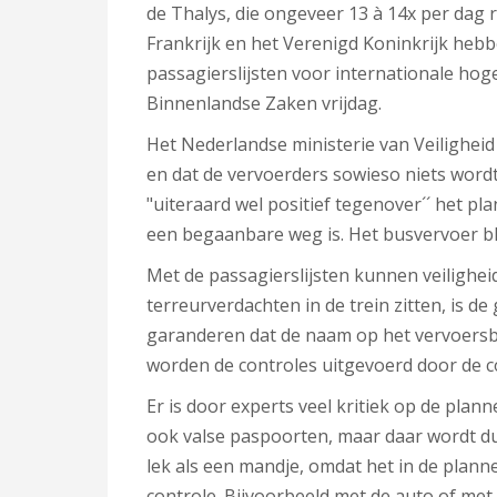
de Thalys, die ongeveer 13 à 14x per dag ri
Frankrijk en het Verenigd Koninkrijk heb
passagierslijsten voor internationale hoge
Binnenlandse Zaken vrijdag.
Het Nederlandse ministerie van Veilighei
en dat de vervoerders sowieso niets wor
"uiteraard wel positief tegenover´´ het pla
een begaanbare weg is. Het busvervoer bli
Met de passagierslijsten kunnen veilighei
terreurverdachten in de trein zitten, is d
garanderen dat de naam op het vervoersb
worden de controles uitgevoerd door de c
Er is door experts veel kritiek op de plan
ook valse paspoorten, maar daar wordt dus
lek als een mandje, omdat het in de planne
controle. Bijvoorbeeld met de auto of me