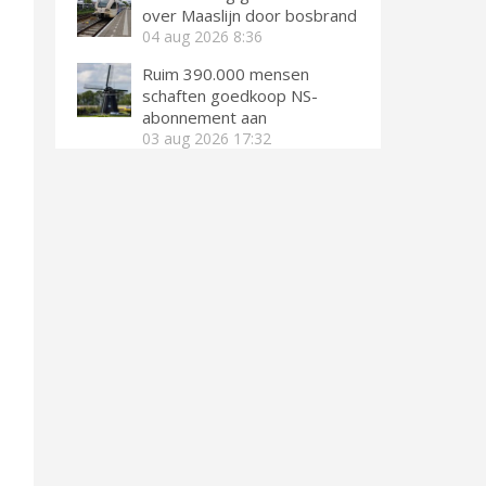
over Maaslijn door bosbrand
04 aug 2026
8:36
Ruim 390.000 mensen
schaften goedkoop NS-
abonnement aan
03 aug 2026
17:32