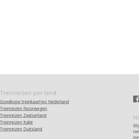
Treinreizen per land
Goedkope treinkaartjes Nederland
Treinreizen Noorwegen
Treinreizen Zwitserland
N
Treinreizen Italië
Bli
Treinreizen Duitsland
ni
ni