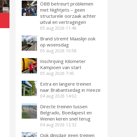
ÖBB betreurt problemen
met Nightjets – geen
structurele oorzaak achter
uitval en vertragingen
05 aug 2026
11:46
Brand stremt Maaslijn ook
op woensdag
05 aug 2026
10:58
Inschrijving Kilometer
Kampioen van start
05 aug 2026
7:45
Extra en langere treinen
naar Brabantsedag in Heeze
04 aug 2026
14:02
Directe treinen tussen
Belgrado, Boedapest en
Wenen keren snel terug
04 aug 2026
12:32
Ook dinsdag geen treinen