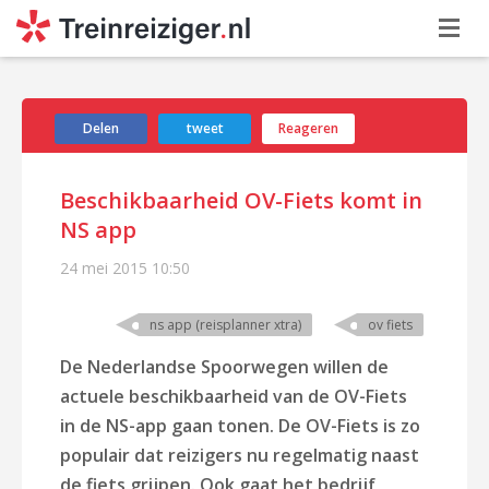
Delen
tweet
Reageren
Beschikbaarheid OV-Fiets komt in
NS app
24 mei 2015
10:50
ns app (reisplanner xtra)
ov fiets
De Nederlandse Spoorwegen willen de
actuele beschikbaarheid van de OV-Fiets
in de NS-app gaan tonen. De OV-Fiets is zo
populair dat reizigers nu regelmatig naast
de fiets grijpen. Ook gaat het bedrijf