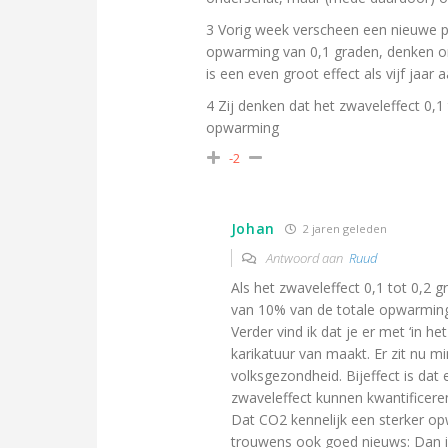
3 Vorig week verscheen een nieuwe po
opwarming van 0,1 graden, denken on
is een even groot effect als vijf jaar
4 Zij denken dat het zwaveleffect 0,
opwarming
-2
Johan
2 jaren geleden
Antwoord aan
Ruud
Als het zwaveleffect 0,1 tot 0,2 g
van 10% van de totale opwarming,
Verder vind ik dat je er met ‘in h
karikatuur van maakt. Er zit nu m
volksgezondheid. Bijeffect is da
zwaveleffect kunnen kwantificer
Dat CO2 kennelijk een sterker op
trouwens ook goed nieuws: Dan is