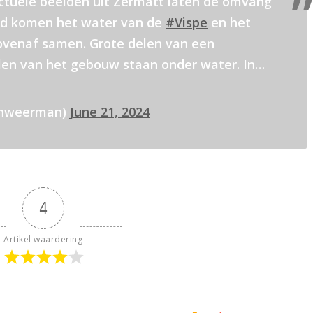
ctuele beelden uit Zermatt laten de omvang
ied komen het water van de
#Vispe
en het
venaf samen. Grote delen van een
en van het gebouw staan ​​onder water. In…
enweerman)
June 21, 2024
4
Artikel waardering