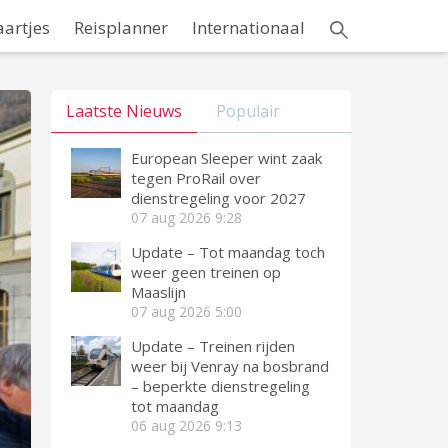
aartjes
Reisplanner
Internationaal
Laatste Nieuws
Populair
European Sleeper wint zaak
tegen ProRail over
dienstregeling voor 2027
07 aug 2026
9:28
Update – Tot maandag toch
weer geen treinen op
Maaslijn
07 aug 2026
5:00
Update – Treinen rijden
weer bij Venray na bosbrand
– beperkte dienstregeling
tot maandag
06 aug 2026
9:13