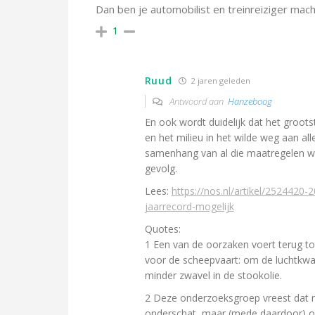
Dan ben je automobilist en treinreiziger mach
1
Ruud
2 jaren geleden
Antwoord aan
Hanzeboog
En ook wordt duidelijk dat het groot
en het milieu in het wilde weg aan al
samenhang van al die maatregelen w
gevolg.
Lees:
https://nos.nl/artikel/252442
jaarrecord-mogelijk
Quotes:
1 Een van de oorzaken voert terug to
voor de scheepvaart: om de luchtkwali
minder zwavel in de stookolie.
2 Deze onderzoeksgroep vreest dat ni
onderschat, maar (mede daardoor) o