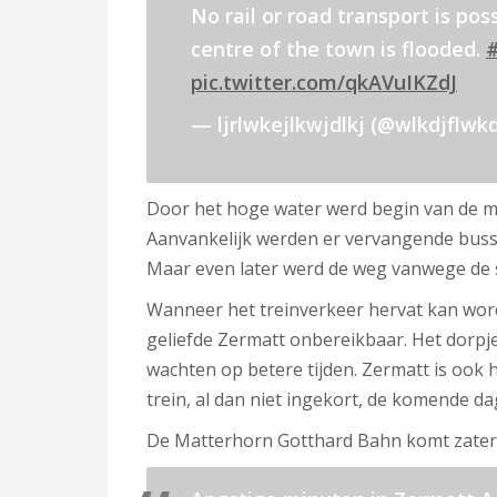
No rail or road transport is pos
centre of the town is flooded.
pic.twitter.com/qkAVuIKZdJ
— ljrlwkejlkwjdlkj (@wlkdjflwkd
Door het hoge water werd begin van de mi
Aanvankelijk werden er vervangende busse
Maar even later werd de weg vanwege de s
Wanneer het treinverkeer hervat kan worden 
geliefde Zermatt onbereikbaar. Het dorpje
wachten op betere tijden. Zermatt is ook
trein, al dan niet ingekort, de komende dag
De Matterhorn Gotthard Bahn komt zater