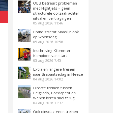
ÖBB betreurt problemen
met Nightjets – geen
structurele oorzaak achter
uitval en vertragingen
05 aug 2026
11:46
Brand stremt Maaslijn ook
op woensdag
05 aug 2026
10:58
Inschrijving Kilometer
Kampioen van start
05 aug 2026
7:45
Extra en langere treinen
naar Brabantsedag in Heeze
04 aug 2026
14:02
Directe treinen tussen
Belgrado, Boedapest en
Wenen keren snel terug
04 aug 2026
12:32
Ook dinsdag geen treinen