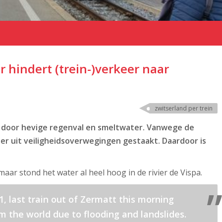
r hindert (trein-)verkeer naar
zwitserland per trein
door hevige regenval en smeltwater. Vanwege de
r uit veiligheidsoverwegingen gestaakt. Daardoor is
aar stond het water al heel hoog in de rivier de Vispa.
 last train out of Zermatt this morning
m the world due to flooding and landslides.