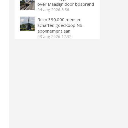
over Maaslijn door bosbrand
04 aug 2026
8:36
Ruim 390.000 mensen
schaften goedkoop NS-
abonnement aan
03 aug 2026
17:32