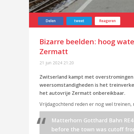
Delen
tweet
Reageren
Bizarre beelden: hoog wate
Zermatt
21 jun 2024
21:20
Zwitserland kampt met overstromingen 
weersomstandigheden is het treinverkee
het autovrije Zermatt onbereikbaar.
Vrijdagochtend reden er nog wel treinen, m
Matterhorn Gotthard Bahn RE41,
before the town was cutoff fro