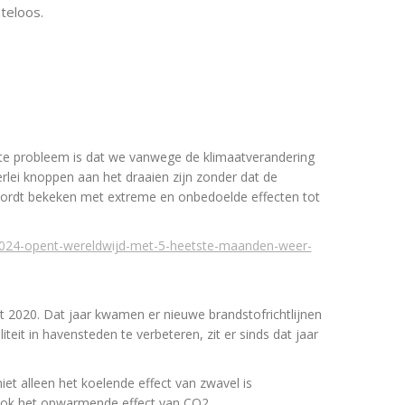
teloos.
ste probleem is dat we vanwege de klimaatverandering
lerlei knoppen aan het draaien zijn zonder dat de
ordt bekeken met extreme en onbedoelde effecten tot
0-2024-opent-wereldwijd-met-5-heetste-maanden-weer-
t 2020. Dat jaar kwamen er nieuwe brandstofrichtlijnen
teit in havensteden te verbeteren, zit er sinds dat jaar
et alleen het koelende effect van zwavel is
ok het opwarmende effect van CO2.