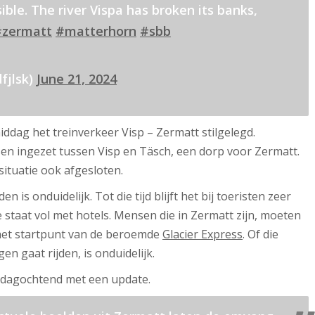
sible. The river Vispa has broken its banks,
#zermatt
#matterhorn
#sbb
fjlsk)
June 21, 2024
ddag het treinverkeer Visp – Zermatt stilgelegd.
n ingezet tussen Visp en Täsch, een dorp voor Zermatt.
ituatie ook afgesloten.
is onduidelijk. Tot die tijd blijft het bij toeristen zeer
 staat vol met hotels. Mensen die in Zermatt zijn, moeten
 het startpunt van de beroemde
Glacier Express
. Of die
en gaat rijden, is onduidelijk.
dagochtend met een update.