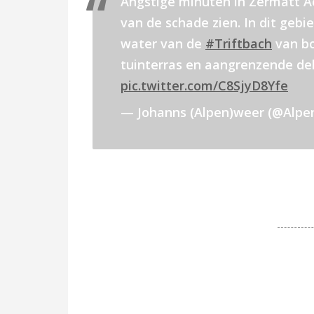
Angstige minuten in Zermatt A
van de schade zien. In dit geb
water van de
#Triftbach
van bo
tuinterras en aangrenzende del
pic.twitter.com/C8SjyD8Yfe
— Johanns (Alpen)weer (@Alp