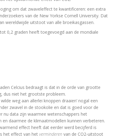
ging om dat zwaveleffect te kwantificeren: een extra
derzoekers van de New Yorkse Cornell University. Dat
 aan wereldwijde uitstoot van alle broeikasgassen.
1 tot 0,2 graden heeft toegevoegd aan de mondiale
raden Celcius bedraagt is dat in de orde van grootte
 dus niet het grootste probleem.
et wilde weg aan allerlei knoppen draaien’ nogal een
inder zwavel in de stookolie en dat is goed voor de
t er nu data zijn waarmee wetenschappers het
en en daarmee de klimaatmodellen kunnen verbeteren.
warmend effect heeft dat eerder werd becijferd is
 het effect van het
verminderen
van de CO2-uitstoot