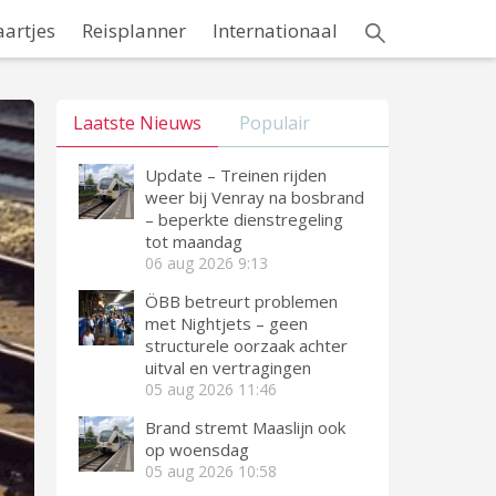
aartjes
Reisplanner
Internationaal
Laatste Nieuws
Populair
Update – Treinen rijden
weer bij Venray na bosbrand
– beperkte dienstregeling
tot maandag
06 aug 2026
9:13
ÖBB betreurt problemen
met Nightjets – geen
structurele oorzaak achter
uitval en vertragingen
05 aug 2026
11:46
Brand stremt Maaslijn ook
op woensdag
05 aug 2026
10:58