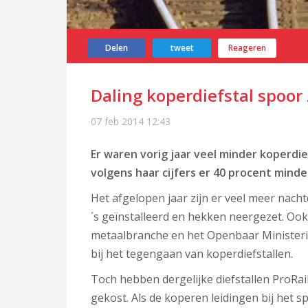
Delen
tweet
Reageren
Daling koperdiefstal spoor 
07 feb 2014
12:43
Er waren vorig jaar veel minder koperdie
volgens haar cijfers er 40 procent minde
Het afgelopen jaar zijn er veel meer nacht
´s geïnstalleerd en hekken neergezet. Ook z
metaalbranche en het Openbaar Ministeri
bij het tegengaan van koperdiefstallen.
Toch hebben dergelijke diefstallen ProRa
gekost. Als de koperen leidingen bij het 