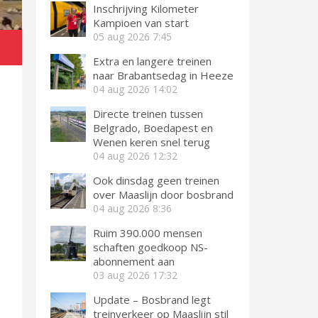
Inschrijving Kilometer
Kampioen van start
05 aug 2026
7:45
Extra en langere treinen
naar Brabantsedag in Heeze
04 aug 2026
14:02
Directe treinen tussen
Belgrado, Boedapest en
Wenen keren snel terug
04 aug 2026
12:32
Ook dinsdag geen treinen
over Maaslijn door bosbrand
04 aug 2026
8:36
Ruim 390.000 mensen
schaften goedkoop NS-
abonnement aan
03 aug 2026
17:32
Update – Bosbrand legt
treinverkeer op Maaslijn stil