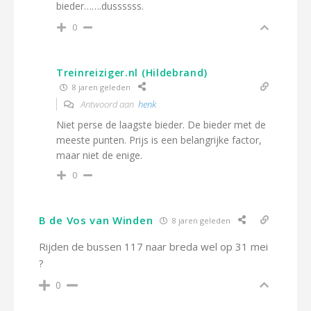
bieder…….dussssss.
0
Treinreiziger.nl (Hildebrand)
8 jaren geleden
Antwoord aan
henk
Niet perse de laagste bieder. De bieder met de
meeste punten. Prijs is een belangrijke factor,
maar niet de enige.
0
B de Vos van Winden
8 jaren geleden
Rijden de bussen 117 naar breda wel op 31 mei
?
0