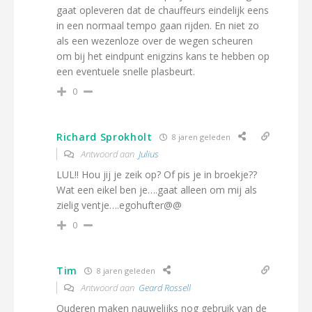
gaat opleveren dat de chauffeurs eindelijk eens
in een normaal tempo gaan rijden. En niet zo
als een wezenloze over de wegen scheuren
om bij het eindpunt enigzins kans te hebben op
een eventuele snelle plasbeurt.
0
Richard Sprokholt
8 jaren geleden
Antwoord aan
Julius
LUL!! Hou jij je zeik op? Of pis je in broekje??
Wat een eikel ben je….gaat alleen om mij als
zielig ventje….egohufter@@
0
Tim
8 jaren geleden
Antwoord aan
Geard Rossell
Ouderen maken nauwelijks nog gebruik van de