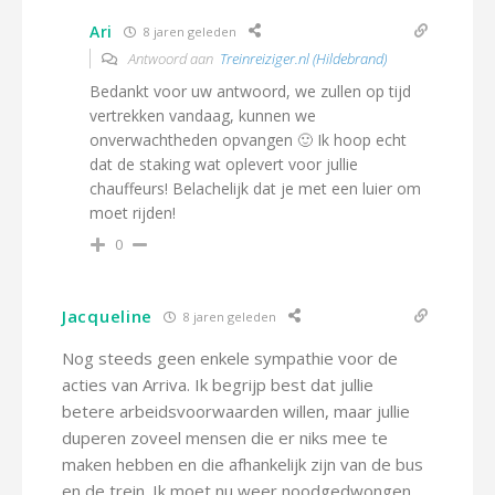
Ari
8 jaren geleden
Antwoord aan
Treinreiziger.nl (Hildebrand)
Bedankt voor uw antwoord, we zullen op tijd
vertrekken vandaag, kunnen we
onverwachtheden opvangen 🙂 Ik hoop echt
dat de staking wat oplevert voor jullie
chauffeurs! Belachelijk dat je met een luier om
moet rijden!
0
Jacqueline
8 jaren geleden
Nog steeds geen enkele sympathie voor de
acties van Arriva. Ik begrijp best dat jullie
betere arbeidsvoorwaarden willen, maar jullie
duperen zoveel mensen die er niks mee te
maken hebben en die afhankelijk zijn van de bus
en de trein. Ik moet nu weer noodgedwongen