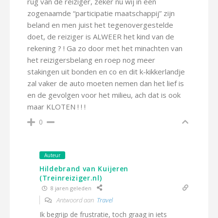
rug van de reiziger, zeker nu wij in een
zogenaamde “participatie maatschappij” zijn
beland en men juist het tegenovergestelde
doet, de reiziger is ALWEER het kind van de
rekening ? ! Ga zo door met het minachten van
het reizigersbelang en roep nog meer
stakingen uit bonden en co en dit k-kikkerlandje
zal vaker de auto moeten nemen dan het lief is
en de gevolgen voor het milieu, ach dat is ook
maar KLOTEN ! ! !
0
Auteur
Hildebrand van Kuijeren
(Treinreiziger.nl)
8 jaren geleden
Antwoord aan
Travel
Ik begrijp de frustratie, toch graag in iets