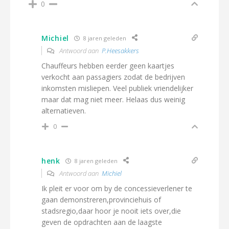
0
Michiel
8 jaren geleden
Antwoord aan
P.Heesakkers
Chauffeurs hebben eerder geen kaartjes
verkocht aan passagiers zodat de bedrijven
inkomsten misliepen. Veel publiek vriendelijker
maar dat mag niet meer. Helaas dus weinig
alternatieven.
0
henk
8 jaren geleden
Antwoord aan
Michiel
Ik pleit er voor om by de concessieverlener te
gaan demonstreren,provinciehuis of
stadsregio,daar hoor je nooit iets over,die
geven de opdrachten aan de laagste