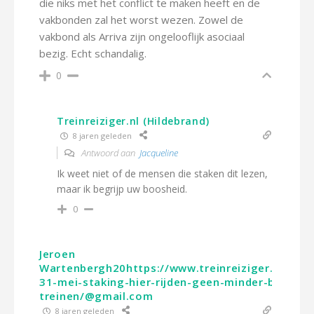
die niks met het conflict te maken heeft en de
vakbonden zal het worst wezen. Zowel de
vakbond als Arriva zijn ongelooflijk asociaal
bezig. Echt schandalig.
0
Treinreiziger.nl (Hildebrand)
8 jaren geleden
Antwoord aan
Jacqueline
Ik weet niet of de mensen die staken dit lezen,
maar ik begrijp uw boosheid.
0
Jeroen
Wartenbergh20https://www.treinreiziger.nl/don
31-mei-staking-hier-rijden-geen-minder-bussen-
treinen/@gmail.com
8 jaren geleden