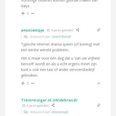
Sommige ouderen kunnen gebruik maken van
Valys .
0
anoniempje
8 jaren geleden
Antwoord aan
Geard Rossell
Typische internet drama queen (of koning) met
een eerste wereld probleem.
Het is maar voor één dag dat u ‘van uw vrijheid
berooft’ wordt en als u echt ergens moet zijn
kunt u ook een taxi of ander vervoersbedrijf
gebruiken.
0
Treinreiziger.nl (Hildebrand)
8 jaren geleden
Antwoord aan
anoniempje