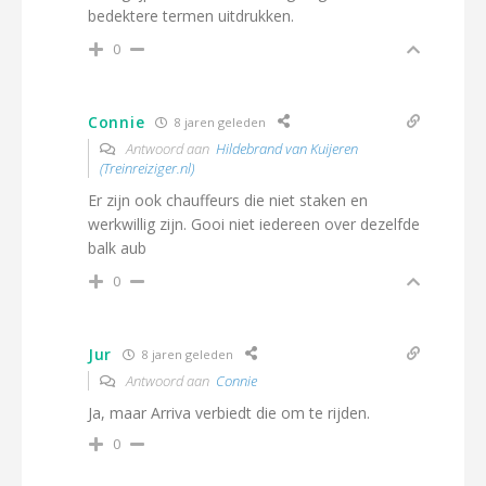
bedektere termen uitdrukken.
0
Connie
8 jaren geleden
Antwoord aan
Hildebrand van Kuijeren
(Treinreiziger.nl)
Er zijn ook chauffeurs die niet staken en
werkwillig zijn. Gooi niet iedereen over dezelfde
balk aub
0
Jur
8 jaren geleden
Antwoord aan
Connie
Ja, maar Arriva verbiedt die om te rijden.
0