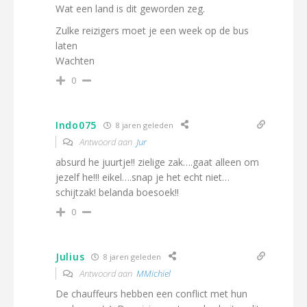
Wat een land is dit geworden zeg.
Zulke reizigers moet je een week op de bus
laten
Wachten
0
Indo075
8 jaren geleden
Antwoord aan
Jur
absurd he juurtje!! zielige zak….gaat alleen om
jezelf he!!! eikel….snap je het echt niet…
schijtzak! belanda boesoek!!
0
Julius
8 jaren geleden
Antwoord aan
MMichiel
De chauffeurs hebben een conflict met hun